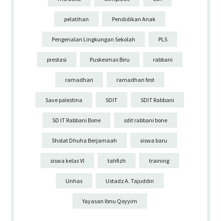
pelatihan
Pendidikan Anak
Pengenalan Lingkungan Sekolah
PLS
prestasi
Puskesmas Biru
rabbani
ramadhan
ramadhan fest
Save palestina
SDIT
SDIT Rabbani
SD IT Rabbani Bone
sdit rabbani bone
Sholat Dhuha Berjamaah
siswa baru
siswa kelas VI
tahfizh
training
Unhas
Ustadz A. Tajuddin
Yayasan Ibnu Qoyyim