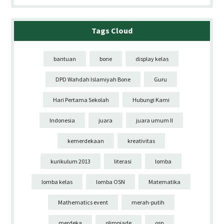
Tags Cloud
bantuan
bone
display kelas
DPD Wahdah Islamiyah Bone
Guru
Hari Pertama Sekolah
Hubungi Kami
Indonesia
juara
juara umum II
kemerdekaan
kreativitas
kurikulum 2013
literasi
lomba
lomba kelas
lomba OSN
Matematika
Mathematics event
merah-putih
merdeka
olimpiade
osn