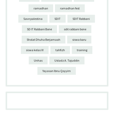
ramadhan
ramadhan fest
Save palestina
SDIT
SDIT Rabbani
SD IT Rabbani Bone
sdit rabbani bone
Sholat Dhuha Berjamaah
siswa baru
siswa kelas VI
tahfizh
training
Unhas
Ustadz A. Tajuddin
Yayasan Ibnu Qoyyim