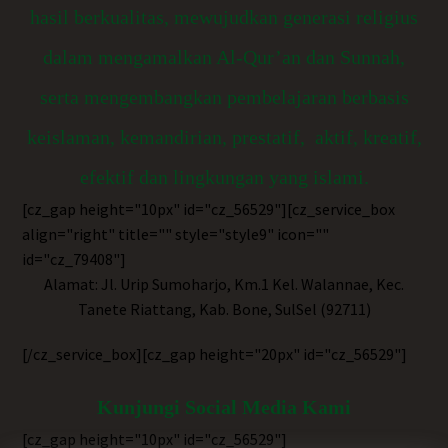
hasil berkualitas, mewujudkan generasi religius
dalam mengamalkan Al-Qur’an dan Sunnah,
serta mengembangkan pembelajaran berbasis
keislaman, kemandirian, prestatif, aktif, kreatif,
efektif dan lingkungan yang islami.
[cz_gap height="10px" id="cz_56529"][cz_service_box
align="right" title="" style="style9" icon=""
id="cz_79408"]
Alamat: Jl. Urip Sumoharjo, Km.1 Kel. Walannae, Kec.
Tanete Riattang, Kab. Bone, SulSel (92711)
[/cz_service_box][cz_gap height="20px" id="cz_56529"]
Kunjungi Social Media Kami
[cz_gap height="10px" id="cz_56529"]