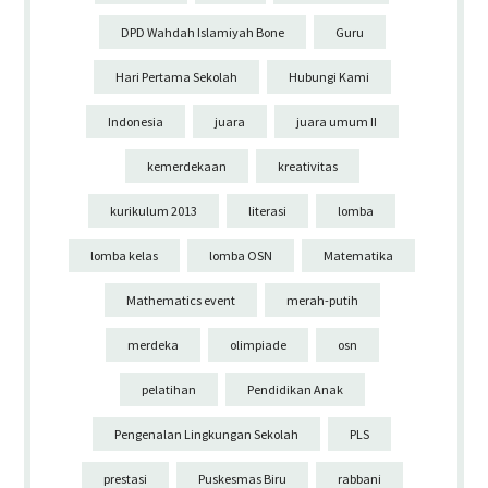
DPD Wahdah Islamiyah Bone
Guru
Hari Pertama Sekolah
Hubungi Kami
Indonesia
juara
juara umum II
kemerdekaan
kreativitas
kurikulum 2013
literasi
lomba
lomba kelas
lomba OSN
Matematika
Mathematics event
merah-putih
merdeka
olimpiade
osn
pelatihan
Pendidikan Anak
Pengenalan Lingkungan Sekolah
PLS
prestasi
Puskesmas Biru
rabbani