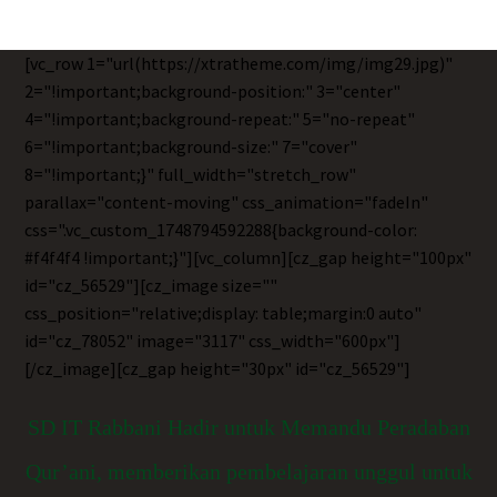
[vc_row 1="url(https://xtratheme.com/img/img29.jpg)"
2="!important;background-position:" 3="center"
4="!important;background-repeat:" 5="no-repeat"
6="!important;background-size:" 7="cover"
8="!important;}" full_width="stretch_row"
parallax="content-moving" css_animation="fadeIn"
css=".vc_custom_1748794592288{background-color:
#f4f4f4 !important;}"][vc_column][cz_gap height="100px"
id="cz_56529"][cz_image size=""
css_position="relative;display: table;margin:0 auto"
id="cz_78052" image="3117" css_width="600px"]
[/cz_image][cz_gap height="30px" id="cz_56529"]
SD IT Rabbani Hadir untuk Memandu Peradaban
Qur’ani, memberikan pembelajaran unggul untuk