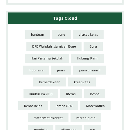
Tags Cloud
bantuan
bone
display kelas
DPD Wahdah Islamiyah Bone
Guru
Hari Pertama Sekolah
Hubungi Kami
Indonesia
juara
juara umum II
kemerdekaan
kreativitas
kurikulum 2013
literasi
lomba
lomba kelas
lomba OSN
Matematika
Mathematics event
merah-putih
merdeka
olimpiade
osn