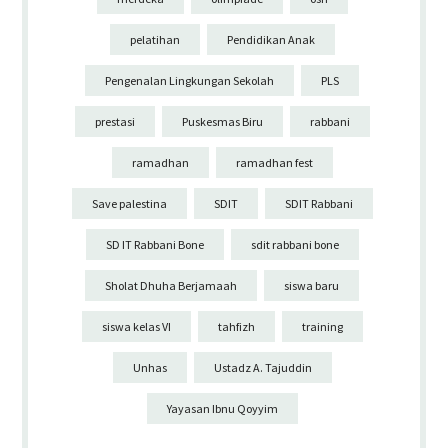
pelatihan
Pendidikan Anak
Pengenalan Lingkungan Sekolah
PLS
prestasi
Puskesmas Biru
rabbani
ramadhan
ramadhan fest
Save palestina
SDIT
SDIT Rabbani
SD IT Rabbani Bone
sdit rabbani bone
Sholat Dhuha Berjamaah
siswa baru
siswa kelas VI
tahfizh
training
Unhas
Ustadz A. Tajuddin
Yayasan Ibnu Qoyyim