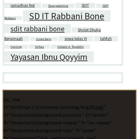
ramadhan fest
SDIT
Save palestina
SDIT
SD IT Rabbani Bone
Rabbani
sdit rabbani bone
Sholat Dhuha
Berjamaah
siswa kelas VI
tahfizh
siswa baru
training
Unhas
Ustadz A. Tajuddin
Yayasan Ibnu Qoyyim
[vc_row
1="url(https://xtratheme.com/img/img29.jpg)"
2="!important;background-position:" 3="center"
4="!important;background-repeat:" 5="no-repeat"
6="!important;background-size:" 7="cover"
8="!important;}" full_width="stretch_row"