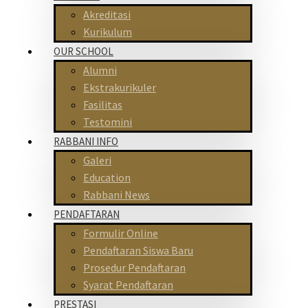
Akreditasi
Kurikulum
OUR SCHOOL
Alumni
Ekstrakurikuler
Fasilitas
Testomini
RABBANI INFO
Galeri
Education
Rabbani News
PENDAFTARAN
Formulir Online
Pendaftaran Siswa Baru
Prosedur Pendaftaran
Syarat Pendaftaran
PRESTASI