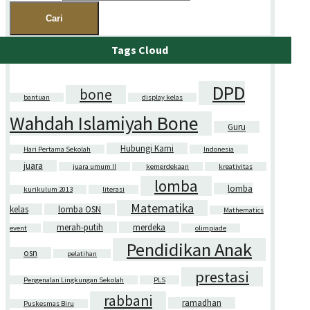
Tags Cloud
DPD
bone
bantuan
display kelas
Wahdah Islamiyah Bone
Guru
Hubungi Kami
Hari Pertama Sekolah
Indonesia
juara
juara umum II
kemerdekaan
kreativitas
lomba
lomba
kurikulum 2013
literasi
Matematika
kelas
lomba OSN
Mathematics
merah-putih
merdeka
event
olimpiade
Pendidikan Anak
osn
pelatihan
prestasi
Pengenalan Lingkungan Sekolah
PLS
rabbani
ramadhan
Puskesmas Biru