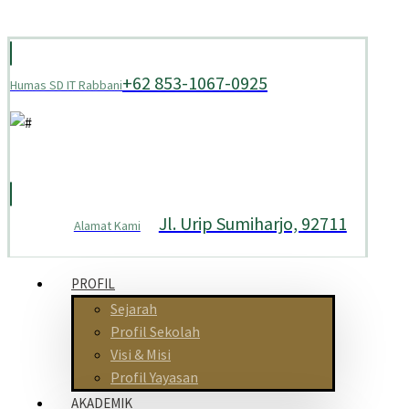
+62 853-1067-0925
Humas SD IT Rabbani
Jl. Urip Sumiharjo, 92711
Alamat Kami
PROFIL
Sejarah
Profil Sekolah
Visi & Misi
Profil Yayasan
AKADEMIK