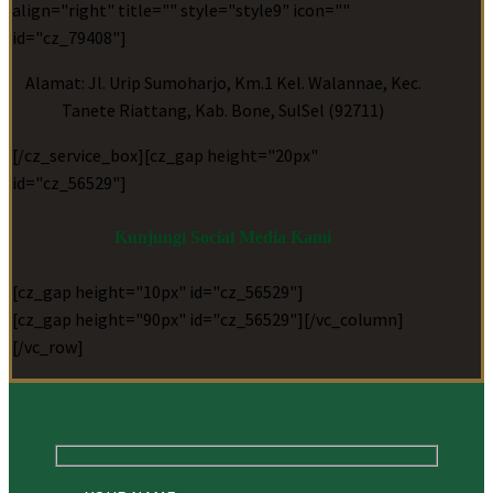
align="right" title="" style="style9" icon=""
id="cz_79408"]
Alamat: Jl. Urip Sumoharjo, Km.1 Kel. Walannae, Kec.
Tanete Riattang, Kab. Bone, SulSel (92711)
[/cz_service_box][cz_gap height="20px"
id="cz_56529"]
Kunjungi Social Media Kami
[cz_gap height="10px" id="cz_56529"]
[cz_gap height="90px" id="cz_56529"][/vc_column]
[/vc_row]