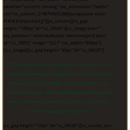
parallax="content-moving" css_animation="fadeIn"
css=".vc_custom_1748794592288{background-color:
#f4f4f4 !important;}"][vc_column][cz_gap
height="100px" id="cz_56529"][cz_image size=""
css_position="relative;display: table;margin:0 auto"
id="cz_78052" image="3117" css_width="600px"]
[/cz_image][cz_gap height="30px" id="cz_56529"]
SD IT Rabbani Hadir untuk Memandu Peradaban Qur’ani,
memberikan pembelajaran unggul untuk hasil berkualitas,
mewujudkan generasi religius dalam mengamalkan Al-
Qur’an dan Sunnah, serta mengembangkan pembelajaran
berbasis keislaman, kemandirian, prestatif, aktif, kreatif,
efektif dan lingkungan yang islami.
[cz_gap height="10px" id="cz_56529"][cz_service_box