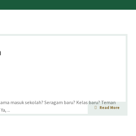
h
ertama masuk sekolah? Seragam baru? Kelas baru? Teman
Read More
, ...