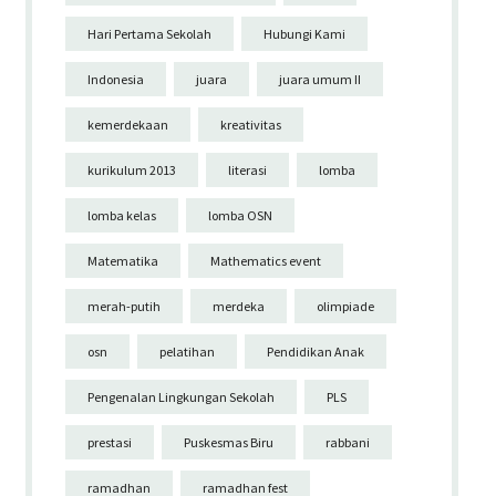
Hari Pertama Sekolah
Hubungi Kami
Indonesia
juara
juara umum II
kemerdekaan
kreativitas
kurikulum 2013
literasi
lomba
lomba kelas
lomba OSN
Matematika
Mathematics event
merah-putih
merdeka
olimpiade
osn
pelatihan
Pendidikan Anak
Pengenalan Lingkungan Sekolah
PLS
prestasi
Puskesmas Biru
rabbani
ramadhan
ramadhan fest