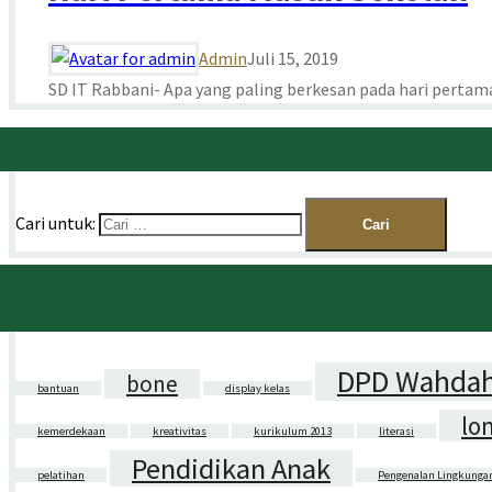
Admin
Juli 15, 2019
SD IT Rabbani- Apa yang paling berkesan pada hari pertam
Cari untuk:
DPD Wahdah
bone
bantuan
display kelas
lo
kemerdekaan
kreativitas
kurikulum 2013
literasi
Pendidikan Anak
pelatihan
Pengenalan Lingkunga