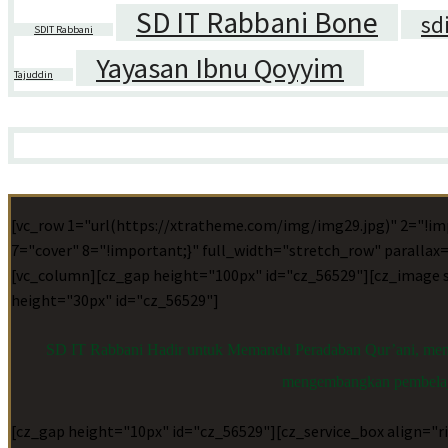
SD IT Rabbani Bone
sd
SDIT Rabbani
Yayasan Ibnu Qoyyim
Tajuddin
[vc_row 1="url(https://xtratheme.com/img/img29.jpg)" 2="!im
7="cover" 8="!important;}" full_width="stretch_row" paralla
[vc_column][cz_gap height="100px" id="cz_56529"][cz_image si
height="30px" id="cz_56529"]
SD IT Rabbani Hadir untuk Memandu Peradaban Qur’ani, membe
mengembangkan pembelajara
[cz_gap height="10px" id="cz_56529"][cz_service_box align="ri