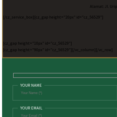
Alamat: Jl. Uri
[/cz_service_box][cz_gap height="20px" id="cz_56529"]
[cz_gap height="10px" id="cz_56529"]
[cz_gap height="90px" id="cz_56529"][/vc_column][/vc_row]
YOUR NAME
YOUR EMAIL