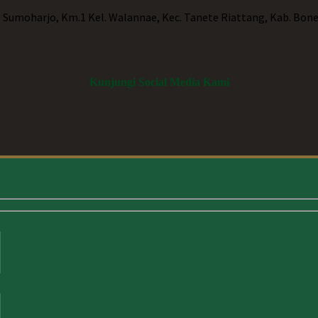
p Sumoharjo, Km.1 Kel. Walannae, Kec. Tanete Riattang, Kab. Bone
Kunjungi Social Media Kami