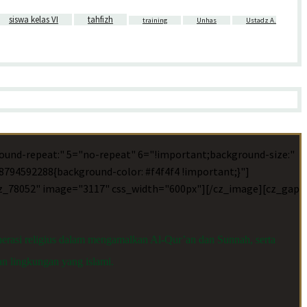
siswa kelas VI
tahfizh
training
Unhas
Ustadz A.
ound-repeat:" 5="no-repeat" 6="!important;background-size:"
794592288{background-color: #f4f4f4 !important;}"]
="cz_78052" image="3117" css_width="600px"][/cz_image][cz_gap
rasi religius dalam mengamalkan Al-Qur’an dan Sunnah, serta
an lingkungan yang islami.