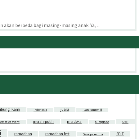
akan berbeda bagi masing-masing anak. Ya, ...
ubungi Kami
juara
Indonesia
juara umum II
merah-putih
merdeka
osn
ematics event
olimpiade
i
ramadhan
ramadhan fest
SDIT
Save palestina