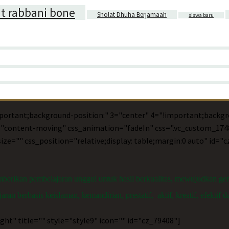
it rabbani bone
Sholat Dhuha Berjamaah
siswa baru
portant;background-position:" 3="center" 4="!important;backgr
x="content-moving" css_animation="fadeIn" css=".vc_custom_1748
ze="" css_position="relative;display: table;margin:0 auto" id
rikan pembelajaran unggul untuk hasil berkualitas, mewujudkan gene
n berbasis keislaman, kemandirian, prestatif, aktif, kreatif, efektif d
ght" title="" style="style9" icon="" id="cz_79408"]