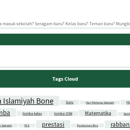
a masuk sekolah? Seragam baru? Kelas baru? Teman baru? Mungkin 
Tags Cloud
 Islamiyah Bone
Guru
H
Hari Pertama Sekolah
mba
Matematika
lomba kelas
lomba OSN
Math
prestasi
rabban
n Sekolah
PLS
Puskesmas Biru