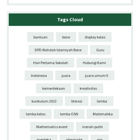
Tags Cloud
bantuan
bone
display kelas
DPD Wahdah Islamiyah Bone
Guru
Hari Pertama Sekolah
Hubungi Kami
Indonesia
juara
juara umum II
kemerdekaan
kreativitas
kurikulum 2013
literasi
lomba
lomba kelas
lomba OSN
Matematika
Mathematics event
merah-putih
merdeka
olimpiade
osn