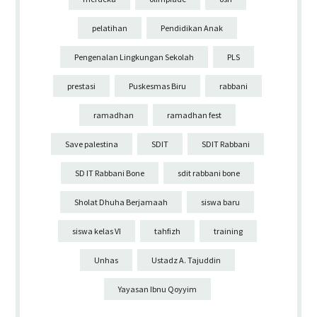
pelatihan
Pendidikan Anak
Pengenalan Lingkungan Sekolah
PLS
prestasi
Puskesmas Biru
rabbani
ramadhan
ramadhan fest
Save palestina
SDIT
SDIT Rabbani
SD IT Rabbani Bone
sdit rabbani bone
Sholat Dhuha Berjamaah
siswa baru
siswa kelas VI
tahfizh
training
Unhas
Ustadz A. Tajuddin
Yayasan Ibnu Qoyyim