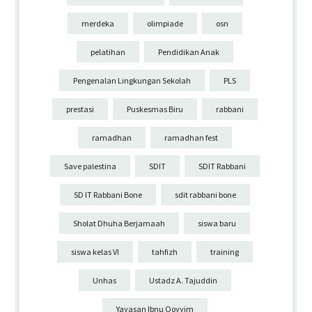
merdeka
olimpiade
osn
pelatihan
Pendidikan Anak
Pengenalan Lingkungan Sekolah
PLS
prestasi
Puskesmas Biru
rabbani
ramadhan
ramadhan fest
Save palestina
SDIT
SDIT Rabbani
SD IT Rabbani Bone
sdit rabbani bone
Sholat Dhuha Berjamaah
siswa baru
siswa kelas VI
tahfizh
training
Unhas
Ustadz A. Tajuddin
Yayasan Ibnu Qoyyim