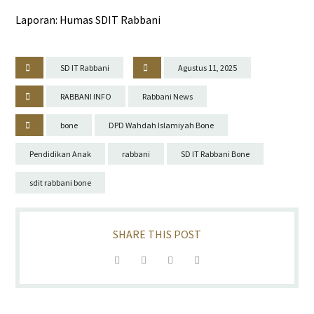
Laporan: Humas SDIT Rabbani
SD IT Rabbani
Agustus 11, 2025
RABBANI INFO
Rabbani News
bone
DPD Wahdah Islamiyah Bone
Pendidikan Anak
rabbani
SD IT Rabbani Bone
sdit rabbani bone