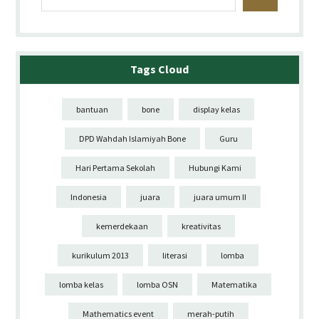
Tags Cloud
bantuan
bone
display kelas
DPD Wahdah Islamiyah Bone
Guru
Hari Pertama Sekolah
Hubungi Kami
Indonesia
juara
juara umum II
kemerdekaan
kreativitas
kurikulum 2013
literasi
lomba
lomba kelas
lomba OSN
Matematika
Mathematics event
merah-putih