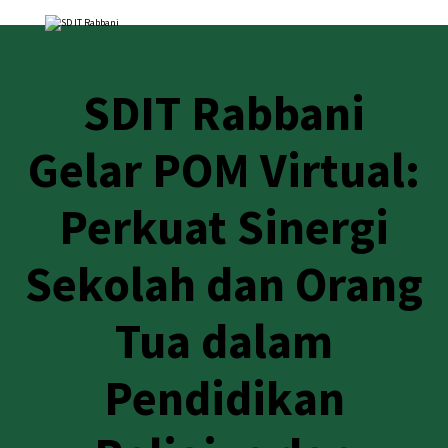
SDIT Rabbani
Gelar POM Virtual:
Perkuat Sinergi
Sekolah dan Orang
Tua dalam
Pendidikan