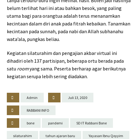
tanpa terburu-buru ingin melihat hasil. Boleh jadi hasilnya
belum terlihat hari ini atau bahkan besok, yang paling
utama bagi para orangtua adalah terus menanamkan
kecintaan dalam diri anak pada fitrah kebaikan. Tanamkan
kecintaan pada sunnah, pada nabi dan Allah subhanahu
wata’ala, pungkas beliau.
Kegiatan silaturahim dan pengajian akbar virtual ini
dihadiri oleh 137 partisipan, beberapa ortu berada pada
satu
room
yang sama. Peserta berharap agar berikutnya
kegiatan serupa lebih sering diadakan.
Admin
Juli 13, 2020
RABBANI INFO
bone
pandemi
SD IT Rabbani Bone
silaturahim
tahun ajaran baru
Yayasan Ibnu Qoyyim