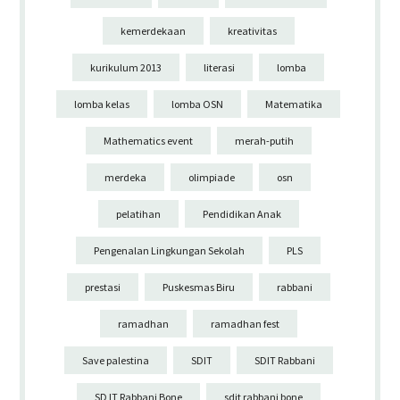
kemerdekaan
kreativitas
kurikulum 2013
literasi
lomba
lomba kelas
lomba OSN
Matematika
Mathematics event
merah-putih
merdeka
olimpiade
osn
pelatihan
Pendidikan Anak
Pengenalan Lingkungan Sekolah
PLS
prestasi
Puskesmas Biru
rabbani
ramadhan
ramadhan fest
Save palestina
SDIT
SDIT Rabbani
SD IT Rabbani Bone
sdit rabbani bone