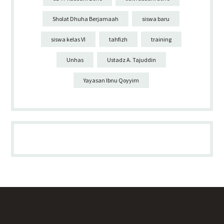
Sholat Dhuha Berjamaah
siswa baru
siswa kelas VI
tahfizh
training
Unhas
Ustadz A. Tajuddin
Yayasan Ibnu Qoyyim