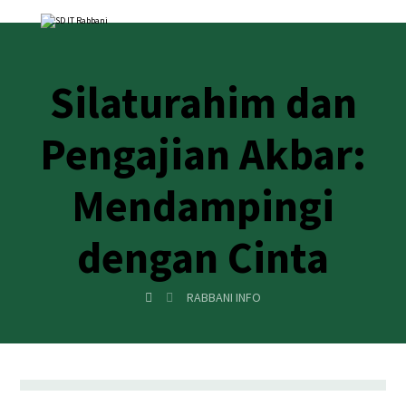
Silaturahim dan
Pengajian Akbar:
Mendampingi
dengan Cinta
RABBANI INFO