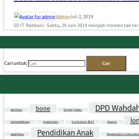
Admin
Juli 2, 2019
SD IT Rabbani– Sabtu, 29 Juni 2019 menjadi momen tak terl
Cari untuk:
DPD Wahdah
bone
bantuan
display kelas
lo
kemerdekaan
kreativitas
kurikulum 2013
literasi
Pendidikan Anak
pelatihan
Pengenalan Lingkunga