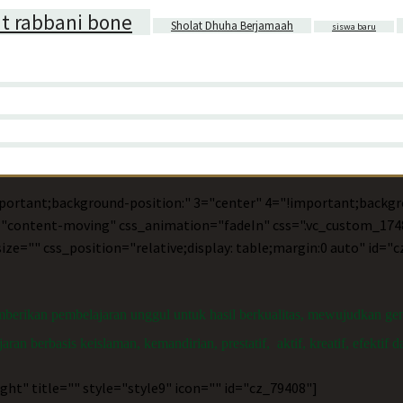
it rabbani bone
Sholat Dhuha Berjamaah
siswa baru
portant;background-position:" 3="center" 4="!important;backgr
x="content-moving" css_animation="fadeIn" css=".vc_custom_1748
ze="" css_position="relative;display: table;margin:0 auto" id
rikan pembelajaran unggul untuk hasil berkualitas, mewujudkan gene
n berbasis keislaman, kemandirian, prestatif, aktif, kreatif, efektif d
ght" title="" style="style9" icon="" id="cz_79408"]