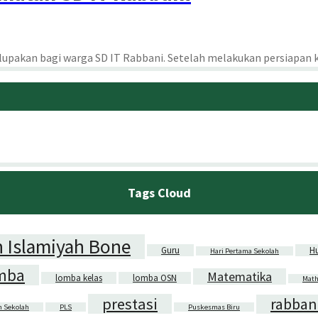
upakan bagi warga SD IT Rabbani. Setelah melakukan persiapan kura
Tags Cloud
 Islamiyah Bone
Guru
H
Hari Pertama Sekolah
mba
Matematika
lomba kelas
lomba OSN
Math
prestasi
rabban
n Sekolah
PLS
Puskesmas Biru