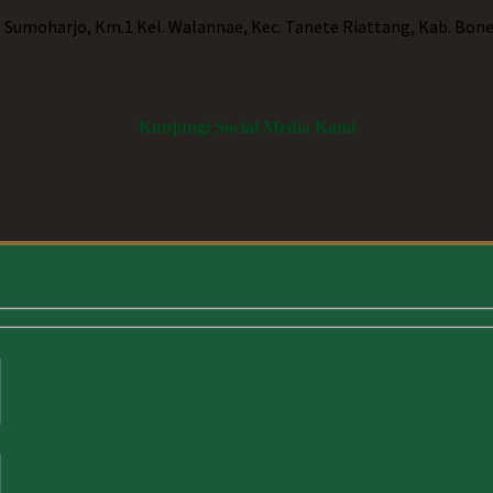
p Sumoharjo, Km.1 Kel. Walannae, Kec. Tanete Riattang, Kab. Bone
Kunjungi Social Media Kami