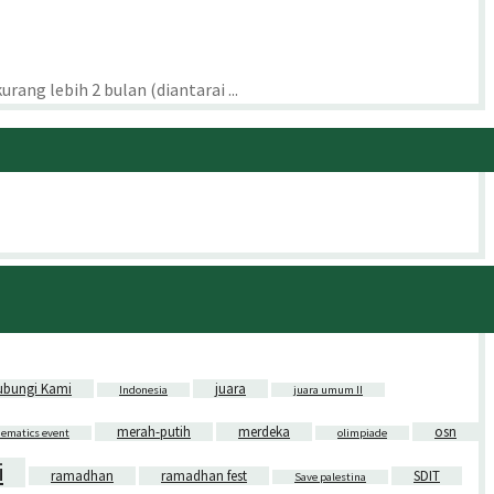
ng lebih 2 bulan (diantarai ...
ubungi Kami
juara
Indonesia
juara umum II
merah-putih
merdeka
osn
ematics event
olimpiade
i
ramadhan
ramadhan fest
SDIT
Save palestina