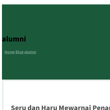
alumni
Home
Blog
alumni
Seru dan Haru Mewarnai Pena