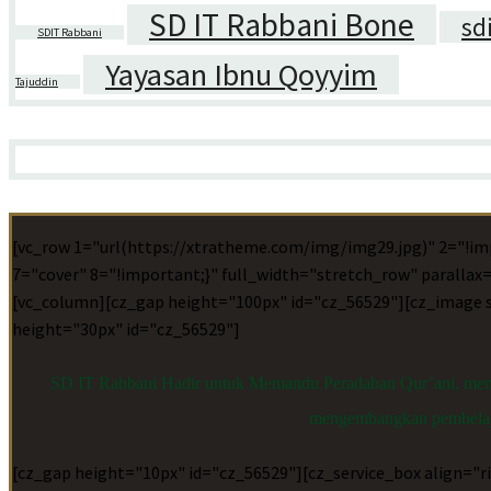
SD IT Rabbani Bone
sd
SDIT Rabbani
Yayasan Ibnu Qoyyim
Tajuddin
[vc_row 1="url(https://xtratheme.com/img/img29.jpg)" 2="!im
7="cover" 8="!important;}" full_width="stretch_row" paralla
[vc_column][cz_gap height="100px" id="cz_56529"][cz_image si
height="30px" id="cz_56529"]
SD IT Rabbani Hadir untuk Memandu Peradaban Qur’ani, membe
mengembangkan pembelajara
[cz_gap height="10px" id="cz_56529"][cz_service_box align="ri