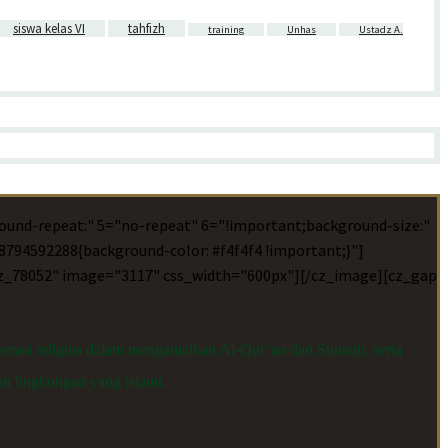
siswa kelas VI
tahfizh
training
Unhas
Ustadz A.
ound-repeat:" 5="no-repeat" 6="!important;background-size:"
794592288{background-color: #f4f4f4 !important;}"]
="cz_78052" image="3117" css_width="600px"][/cz_image][cz_gap
rasi religius dalam mengamalkan Al-Qur’an dan Sunnah, serta
an lingkungan yang islami.