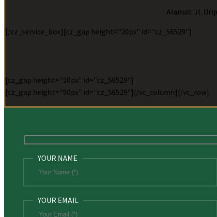
Alamat: Jl. Uri
[/cz_service_box][cz_gap height="20px" id="cz_56529"]
[cz_gap height="10px" id="cz_56529"]
[cz_gap height="90px" id="cz_56529"][/vc_column][/vc_row]
YOUR NAME
YOUR EMAIL