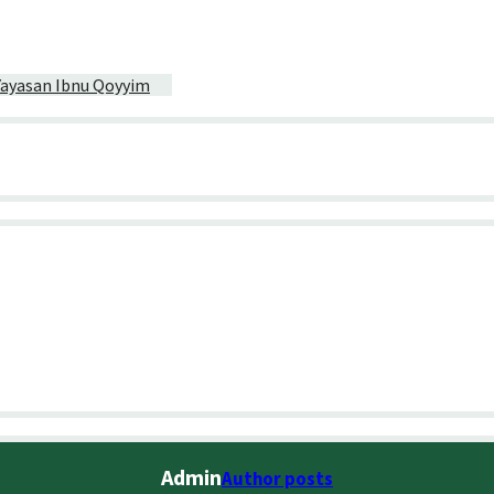
Yayasan Ibnu Qoyyim
Admin
Author posts