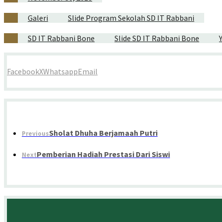
Galeri
Slide Program Sekolah SD IT Rabbani
SD IT Rabbani Bone
Slide SD IT Rabbani Bone
Facebook
X
Whatsapp
Email
Sholat Dhuha Berjamaah Putri
Previous
Pemberian Hadiah Prestasi Dari Siswi
Next