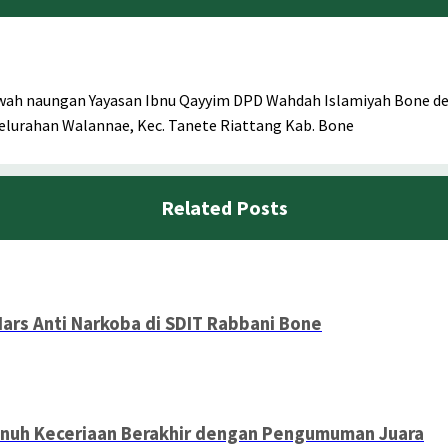
awah naungan Yayasan Ibnu Qayyim DPD Wahdah Islamiyah Bone de
 Kelurahan Walannae, Kec. Tanete Riattang Kab. Bone
Related Posts
Mars Anti Narkoba di SDIT Rabbani Bone
enuh Keceriaan Berakhir dengan Pengumuman Juara