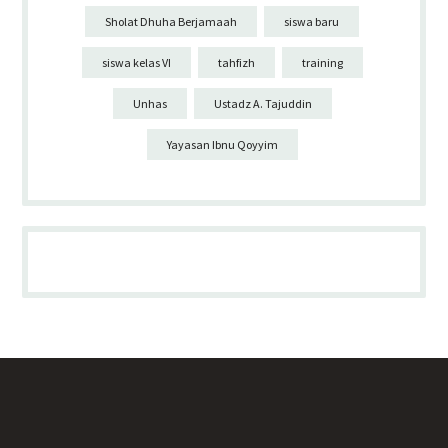
Sholat Dhuha Berjamaah
siswa baru
siswa kelas VI
tahfizh
training
Unhas
Ustadz A. Tajuddin
Yayasan Ibnu Qoyyim