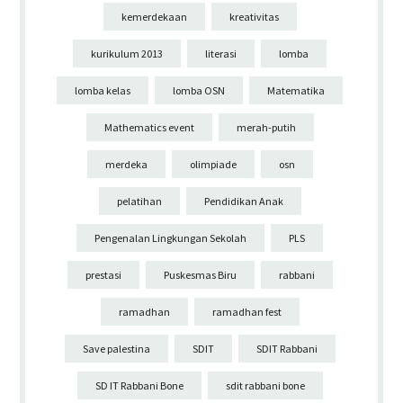
kemerdekaan
kreativitas
kurikulum 2013
literasi
lomba
lomba kelas
lomba OSN
Matematika
Mathematics event
merah-putih
merdeka
olimpiade
osn
pelatihan
Pendidikan Anak
Pengenalan Lingkungan Sekolah
PLS
prestasi
Puskesmas Biru
rabbani
ramadhan
ramadhan fest
Save palestina
SDIT
SDIT Rabbani
SD IT Rabbani Bone
sdit rabbani bone