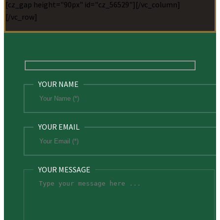
[cz_gap height="90px" id="cz_56529"][/vc_column]
[/vc_row]
YOUR NAME
YOUR EMAIL
YOUR MESSAGE