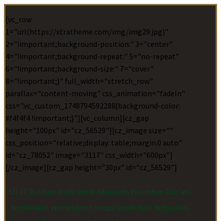
[vc_row
1="url(https://xtratheme.com/img/img29.jpg)"
2="!important;background-position:" 3="center"
4="!important;background-repeat:" 5="no-repeat"
6="!important;background-size:" 7="cover"
8="!important;}" full_width="stretch_row"
parallax="content-moving" css_animation="fadeIn"
css=".vc_custom_1748794592288{background-color:
#f4f4f4 !important;}"][vc_column][cz_gap
height="100px" id="cz_56529"][cz_image size=""
css_position="relative;display: table;margin:0 auto"
id="cz_78052" image="3117" css_width="600px"]
[/cz_image][cz_gap height="30px" id="cz_56529"]
SD IT Rabbani Hadir untuk Memandu Peradaban Qur’ani,
memberikan pembelajaran unggul untuk hasil berkualitas,