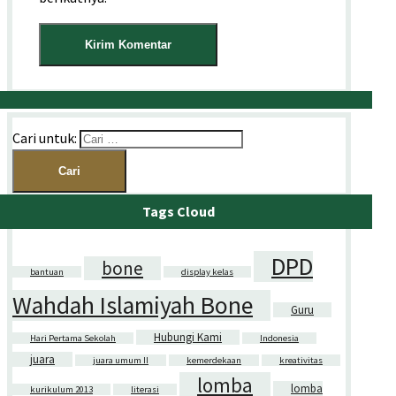
Cari untuk:
Tags Cloud
DPD
bone
bantuan
display kelas
Wahdah Islamiyah Bone
Guru
Hubungi Kami
Hari Pertama Sekolah
Indonesia
juara
juara umum II
kemerdekaan
kreativitas
lomba
lomba
kurikulum 2013
literasi