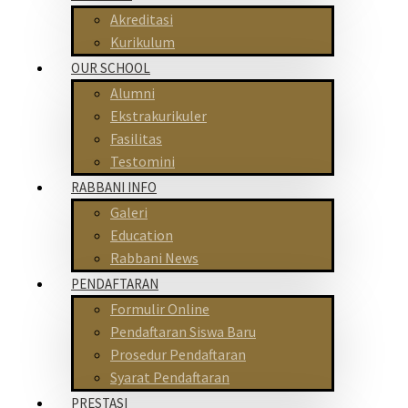
Akreditasi
Kurikulum
OUR SCHOOL
Alumni
Ekstrakurikuler
Fasilitas
Testomini
RABBANI INFO
Galeri
Education
Rabbani News
PENDAFTARAN
Formulir Online
Pendaftaran Siswa Baru
Prosedur Pendaftaran
Syarat Pendaftaran
PRESTASI