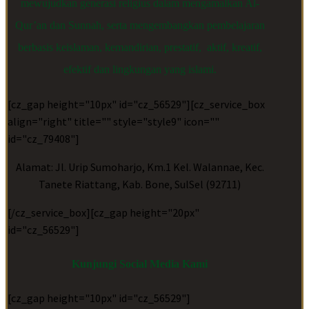
mewujudkan generasi religius dalam mengamalkan Al-
Qur’an dan Sunnah, serta mengembangkan pembelajaran
berbasis keislaman, kemandirian, prestatif, aktif, kreatif,
efektif dan lingkungan yang islami.
[cz_gap height="10px" id="cz_56529"][cz_service_box
align="right" title="" style="style9" icon=""
id="cz_79408"]
Alamat: Jl. Urip Sumoharjo, Km.1 Kel. Walannae, Kec.
Tanete Riattang, Kab. Bone, SulSel (92711)
[/cz_service_box][cz_gap height="20px"
id="cz_56529"]
Kunjungi Social Media Kami
[cz_gap height="10px" id="cz_56529"]