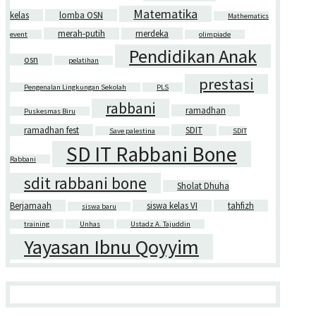
Matematika
kelas
lomba OSN
Mathematics
merah-putih
merdeka
event
olimpiade
Pendidikan Anak
osn
pelatihan
prestasi
Pengenalan Lingkungan Sekolah
PLS
rabbani
ramadhan
Puskesmas Biru
ramadhan fest
SDIT
Save palestina
SDIT
SD IT Rabbani Bone
Rabbani
sdit rabbani bone
Sholat Dhuha
Berjamaah
siswa kelas VI
tahfizh
siswa baru
training
Unhas
Ustadz A. Tajuddin
Yayasan Ibnu Qoyyim