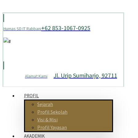
+62 853-1067-0925
Humas SD IT Rabbani
Jl. Urip Sumiharjo, 92711
Alamat Kami
PROFIL
Sejarah
Profil Sekolah
Visi & Misi
Profil Yayasan
AKADEMIK