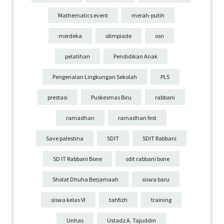
Mathematics event
merah-putih
merdeka
olimpiade
osn
pelatihan
Pendidikan Anak
Pengenalan Lingkungan Sekolah
PLS
prestasi
Puskesmas Biru
rabbani
ramadhan
ramadhan fest
Save palestina
SDIT
SDIT Rabbani
SD IT Rabbani Bone
sdit rabbani bone
Sholat Dhuha Berjamaah
siswa baru
siswa kelas VI
tahfizh
training
Unhas
Ustadz A. Tajuddin