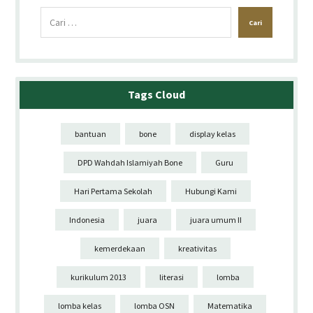
Tags Cloud
bantuan
bone
display kelas
DPD Wahdah Islamiyah Bone
Guru
Hari Pertama Sekolah
Hubungi Kami
Indonesia
juara
juara umum II
kemerdekaan
kreativitas
kurikulum 2013
literasi
lomba
lomba kelas
lomba OSN
Matematika