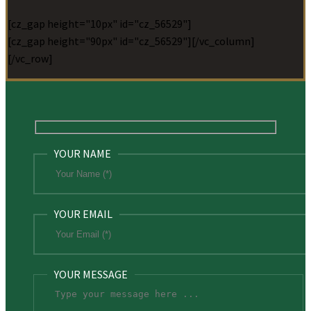
[cz_gap height="10px" id="cz_56529"]
[cz_gap height="90px" id="cz_56529"][/vc_column]
[/vc_row]
YOUR NAME
YOUR EMAIL
YOUR MESSAGE