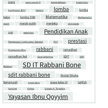
juara
juara umum II
kemerdekaan
kreativitas
lomba
lomba
kurikulum 2013
literasi
Matematika
kelas
lomba OSN
Mathematics
merah-putih
merdeka
event
olimpiade
Pendidikan Anak
osn
pelatihan
prestasi
Pengenalan Lingkungan Sekolah
PLS
rabbani
ramadhan
Puskesmas Biru
ramadhan fest
SDIT
Save palestina
SDIT
SD IT Rabbani Bone
Rabbani
sdit rabbani bone
Sholat Dhuha
Berjamaah
siswa kelas VI
tahfizh
siswa baru
training
Unhas
Ustadz A. Tajuddin
Yayasan Ibnu Qoyyim