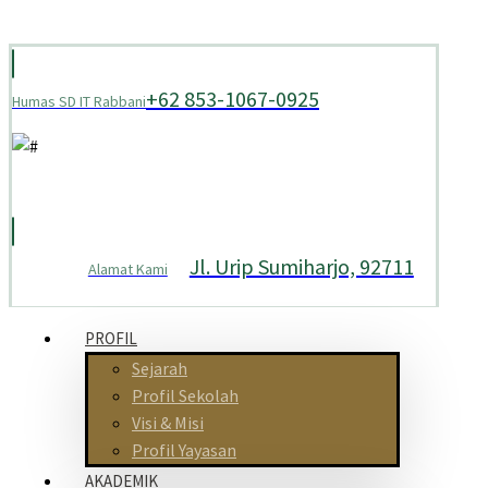
+62 853-1067-0925
Humas SD IT Rabbani
Jl. Urip Sumiharjo, 92711
Alamat Kami
PROFIL
Sejarah
Profil Sekolah
Visi & Misi
Profil Yayasan
AKADEMIK