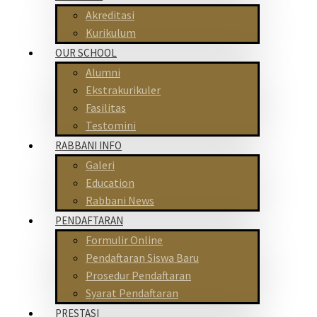
Akreditasi
Kurikulum
OUR SCHOOL
Alumni
Ekstrakurikuler
Fasilitas
Testomini
RABBANI INFO
Galeri
Education
Rabbani News
PENDAFTARAN
Formulir Online
Pendaftaran Siswa Baru
Prosedur Pendaftaran
Syarat Pendaftaran
PRESTASI