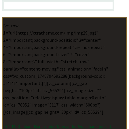
[vc_row
1="url(https://xtratheme.com/img/img29.jpg)"
2="!important;background-position:" 3="center"
4="!important;background-repeat:" 5="no-repeat"
6="!important;background-size:" 7="cover"
8="!important;}" full_width="stretch_row"
parallax="content-moving" css_animation="fadeIn"
css=".vc_custom_1748794592288{background-color:
#f4f4f4 !important;}"][vc_column][cz_gap
height="100px" id="cz_56529"][cz_image size=""
css_position="relative;display: table;margin:0 auto"
id="cz_78052" image="3117" css_width="600px"]
[/cz_image][cz_gap height="30px" id="cz_56529"]
SD IT Rabbani Hadir untuk Memandu Peradaban Qur’ani,