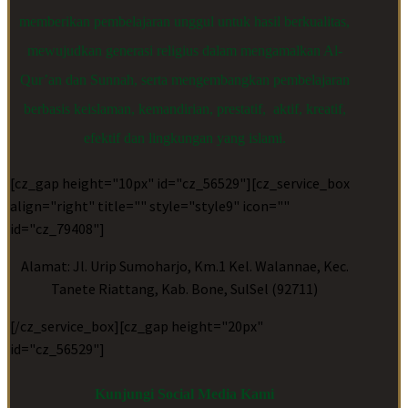
memberikan pembelajaran unggul untuk hasil berkualitas,
mewujudkan generasi religius dalam mengamalkan Al-
Qur’an dan Sunnah, serta mengembangkan pembelajaran
berbasis keislaman, kemandirian, prestatif, aktif, kreatif,
efektif dan lingkungan yang islami.
[cz_gap height="10px" id="cz_56529"][cz_service_box
align="right" title="" style="style9" icon=""
id="cz_79408"]
Alamat: Jl. Urip Sumoharjo, Km.1 Kel. Walannae, Kec.
Tanete Riattang, Kab. Bone, SulSel (92711)
[/cz_service_box][cz_gap height="20px"
id="cz_56529"]
Kunjungi Social Media Kami