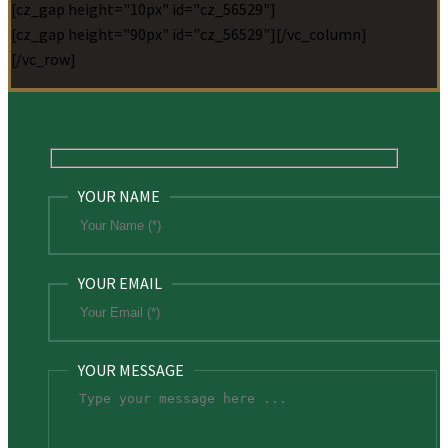
[cz_gap height="10px" id="cz_56529"]
[cz_gap height="90px" id="cz_56529"][/vc_column]
[/vc_row]
YOUR NAME
YOUR EMAIL
YOUR MESSAGE