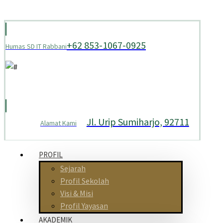
+62 853-1067-0925
Humas SD IT Rabbani
Jl. Urip Sumiharjo, 92711
Alamat Kami
PROFIL
Sejarah
Profil Sekolah
Visi & Misi
Profil Yayasan
AKADEMIK