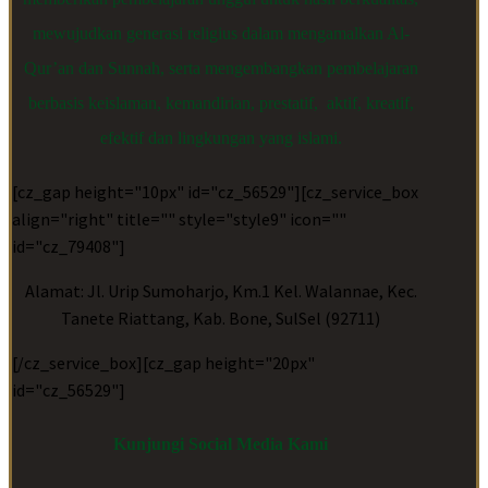
mewujudkan generasi religius dalam mengamalkan Al-
Qur’an dan Sunnah, serta mengembangkan pembelajaran
berbasis keislaman, kemandirian, prestatif, aktif, kreatif,
efektif dan lingkungan yang islami.
[cz_gap height="10px" id="cz_56529"][cz_service_box
align="right" title="" style="style9" icon=""
id="cz_79408"]
Alamat: Jl. Urip Sumoharjo, Km.1 Kel. Walannae, Kec.
Tanete Riattang, Kab. Bone, SulSel (92711)
[/cz_service_box][cz_gap height="20px"
id="cz_56529"]
Kunjungi Social Media Kami