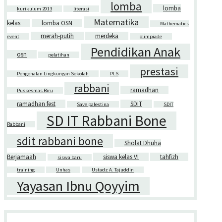
lomba
lomba
kurikulum 2013
literasi
Matematika
kelas
lomba OSN
Mathematics
merah-putih
merdeka
event
olimpiade
Pendidikan Anak
osn
pelatihan
prestasi
Pengenalan Lingkungan Sekolah
PLS
rabbani
ramadhan
Puskesmas Biru
ramadhan fest
SDIT
Save palestina
SDIT
SD IT Rabbani Bone
Rabbani
sdit rabbani bone
Sholat Dhuha
Berjamaah
siswa kelas VI
tahfizh
siswa baru
training
Unhas
Ustadz A. Tajuddin
Yayasan Ibnu Qoyyim