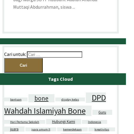
Muttaqi Abdurrahman, siswa ...
Cari untuk:
Tags Cloud
DPD
bone
bantuan
display kelas
Wahdah Islamiyah Bone
Guru
Hubungi Kami
Hari Pertama Sekolah
Indonesia
juara
juara umum II
kemerdekaan
kreativitas