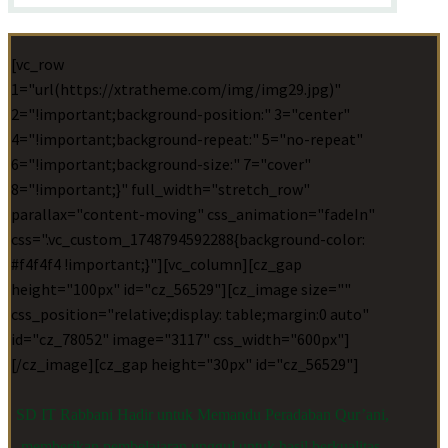
[vc_row
1="url(https://xtratheme.com/img/img29.jpg)"
2="!important;background-position:" 3="center"
4="!important;background-repeat:" 5="no-repeat"
6="!important;background-size:" 7="cover"
8="!important;}" full_width="stretch_row"
parallax="content-moving" css_animation="fadeIn"
css=".vc_custom_1748794592288{background-color:
#f4f4f4 !important;}"][vc_column][cz_gap
height="100px" id="cz_56529"][cz_image size=""
css_position="relative;display: table;margin:0 auto"
id="cz_78052" image="3117" css_width="600px"]
[/cz_image][cz_gap height="30px" id="cz_56529"]
SD IT Rabbani Hadir untuk Memandu Peradaban Qur’ani,
memberikan pembelajaran unggul untuk hasil berkualitas,