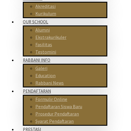
Akreditasi
Kurikulum
OUR SCHOOL
Alumni
Ekstrakurikuler
Fasilitas
Testomini
RABBANI INFO
Galeri
Education
Rabbani News
PENDAFTARAN
Formulir Online
Pendaftaran Siswa Baru
Prosedur Pendaftaran
Syarat Pendaftaran
PRESTASI