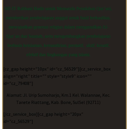
SD IT Rabbani Hadir untuk Memandu Peradaban Qur’ani,
memberikan pembelajaran unggul untuk hasil berkualitas,
mewujudkan generasi religius dalam mengamalkan Al-
Qur’an dan Sunnah, serta mengembangkan pembelajaran
berbasis keislaman, kemandirian, prestatif, aktif, kreatif,
efektif dan lingkungan yang islami.
[cz_gap height="10px" id="cz_56529"][cz_service_box
align="right" title="" style="style9" icon=""
id="cz_79408"]
Alamat: Jl. Urip Sumoharjo, Km.1 Kel. Walannae, Kec.
Tanete Riattang, Kab. Bone, SulSel (92711)
[/cz_service_box][cz_gap height="20px"
id="cz_56529"]