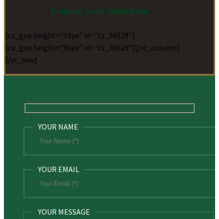
Kunjungi Social Media Kami
[cz_gap height="10px" id="cz_56529"]
[cz_gap height="90px" id="cz_56529"][/vc_column]
[/vc_row]
YOUR NAME
YOUR EMAIL
YOUR MESSAGE