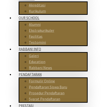
Akreditasi
Kurikulum
OUR SCHOOL
Alumni
Ekstrakurikuler
Fasilitas
Testomini
RABBANI INFO
Galeri
Education
Rabbani News
PENDAFTARAN
Formulir Online
Pendaftaran Siswa Baru
Prosedur Pendaftaran
Syarat Pendaftaran
PRESTASI