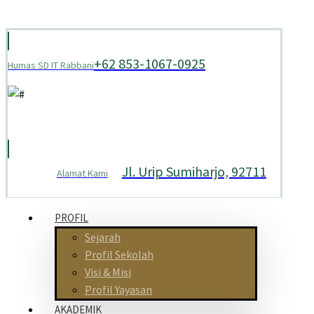
+62 853-1067-0925
Humas SD IT Rabbani
Jl. Urip Sumiharjo, 92711
Alamat Kami
PROFIL
Sejarah
Profil Sekolah
Visi & Misi
Profil Yayasan
AKADEMIK