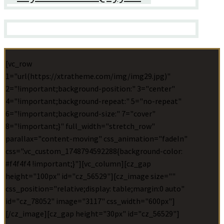
[vc_row
1="url(https://xtratheme.com/img/img29.jpg)"
2="!important;background-position:" 3="center"
4="!important;background-repeat:" 5="no-repeat"
6="!important;background-size:" 7="cover"
8="!important;}" full_width="stretch_row"
parallax="content-moving" css_animation="fadeIn"
css=".vc_custom_1748794592288{background-color:
#f4f4f4 !important;}"][vc_column][cz_gap
height="100px" id="cz_56529"][cz_image size=""
css_position="relative;display: table;margin:0 auto"
id="cz_78052" image="3117" css_width="600px"]
[/cz_image][cz_gap height="30px" id="cz_56529"]