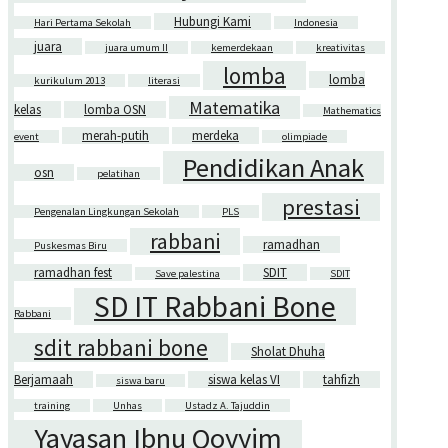
Hubungi Kami
Hari Pertama Sekolah
Indonesia
juara
juara umum II
kemerdekaan
kreativitas
lomba
lomba
kurikulum 2013
literasi
Matematika
kelas
lomba OSN
Mathematics
merah-putih
merdeka
event
olimpiade
Pendidikan Anak
osn
pelatihan
prestasi
Pengenalan Lingkungan Sekolah
PLS
rabbani
ramadhan
Puskesmas Biru
ramadhan fest
SDIT
Save palestina
SDIT
SD IT Rabbani Bone
Rabbani
sdit rabbani bone
Sholat Dhuha
Berjamaah
siswa kelas VI
tahfizh
siswa baru
training
Unhas
Ustadz A. Tajuddin
Yayasan Ibnu Qoyyim