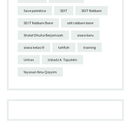
Save palestina
SDIT
SDIT Rabbani
SD IT Rabbani Bone
sdit rabbani bone
Sholat Dhuha Berjamaah
siswa baru
siswa kelas VI
tahfizh
training
Unhas
Ustadz A. Tajuddin
Yayasan Ibnu Qoyyim