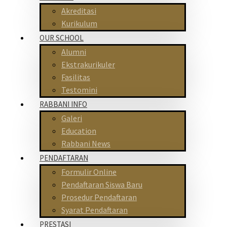
Akreditasi
Kurikulum
OUR SCHOOL
Alumni
Ekstrakurikuler
Fasilitas
Testomini
RABBANI INFO
Galeri
Education
Rabbani News
PENDAFTARAN
Formulir Online
Pendaftaran Siswa Baru
Prosedur Pendaftaran
Syarat Pendaftaran
PRESTASI