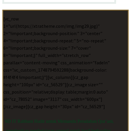
[vc_row
1="url(https://xtratheme.com/img/img29.jpg)"
2="!important;background-position:" 3="center"
4="!important;background-repeat:" 5="no-repeat"
6="!important;background-size:" 7="cover"
8="!important;}" full_width="stretch_row"
parallax="content-moving" css_animation="fadeIn"
css=".vc_custom_1748794592288{background-color:
#f4f4f4 !important;}"][vc_column][cz_gap
height="100px" id="cz_56529"][cz_image size=""
css_position="relative;display: table;margin:0 auto"
id="cz_78052" image="3117" css_width="600px"]
[/cz_image][cz_gap height="30px" id="cz_56529"]
SD IT Rabbani Hadir untuk Memandu Peradaban Qur’ani,
memberikan pembelajaran unggul untuk hasil berkualitas,