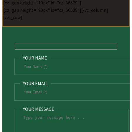
[cz_gap height="10px" id="cz_56529"]
[cz_gap height="90px" id="cz_56529"][/vc_column]
[/vc_row]
YOUR NAME
YOUR EMAIL
YOUR MESSAGE