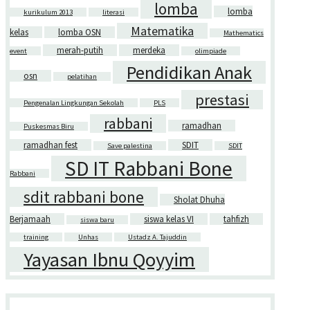
lomba
lomba
kurikulum 2013
literasi
Matematika
kelas
lomba OSN
Mathematics
merah-putih
merdeka
event
olimpiade
Pendidikan Anak
osn
pelatihan
prestasi
Pengenalan Lingkungan Sekolah
PLS
rabbani
ramadhan
Puskesmas Biru
ramadhan fest
SDIT
Save palestina
SDIT
SD IT Rabbani Bone
Rabbani
sdit rabbani bone
Sholat Dhuha
Berjamaah
siswa kelas VI
tahfizh
siswa baru
training
Unhas
Ustadz A. Tajuddin
Yayasan Ibnu Qoyyim