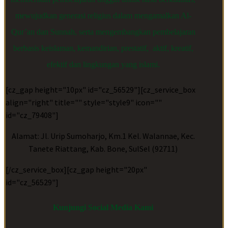
mewujudkan generasi religius dalam mengamalkan Al-
Qur’an dan Sunnah, serta mengembangkan pembelajaran
berbasis keislaman, kemandirian, prestatif, aktif, kreatif,
efektif dan lingkungan yang islami.
[cz_gap height="10px" id="cz_56529"][cz_service_box
align="right" title="" style="style9" icon=""
id="cz_79408"]
Alamat: Jl. Urip Sumoharjo, Km.1 Kel. Walannae, Kec.
Tanete Riattang, Kab. Bone, SulSel (92711)
[/cz_service_box][cz_gap height="20px"
id="cz_56529"]
Kunjungi Social Media Kami