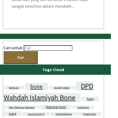
sangat kesulitan dalam mendidik ...
Cari untuk:
Tags Cloud
DPD
bone
bantuan
display kelas
Wahdah Islamiyah Bone
Guru
Hubungi Kami
Hari Pertama Sekolah
Indonesia
juara
juara umum II
kemerdekaan
kreativitas