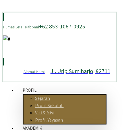
+62 853-1067-0925
Humas SD IT Rabbani
Jl. Urip Sumiharjo, 92711
Alamat Kami
PROFIL
Sejarah
Profil Sekolah
Visi & Misi
Profil Yayasan
AKADEMIK