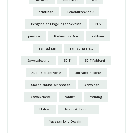
pelatihan
Pendidikan Anak
Pengenalan Lingkungan Sekolah
PLS
prestasi
Puskesmas Biru
rabbani
ramadhan
ramadhan fest
Save palestina
SDIT
SDIT Rabbani
SD IT Rabbani Bone
sdit rabbani bone
Sholat Dhuha Berjamaah
siswa baru
siswa kelas VI
tahfizh
training
Unhas
Ustadz A. Tajuddin
Yayasan Ibnu Qoyyim