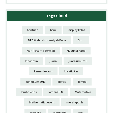
Tags Cloud
bantuan
bone
display kelas
DPD Wahdah Islamiyah Bone
Guru
Hari Pertama Sekolah
Hubungi Kami
Indonesia
juara
juara umum II
kemerdekaan
kreativitas
kurikulum 2013
literasi
lomba
lomba kelas
lomba OSN
Matematika
Mathematics event
merah-putih
merdeka
olimpiade
osn