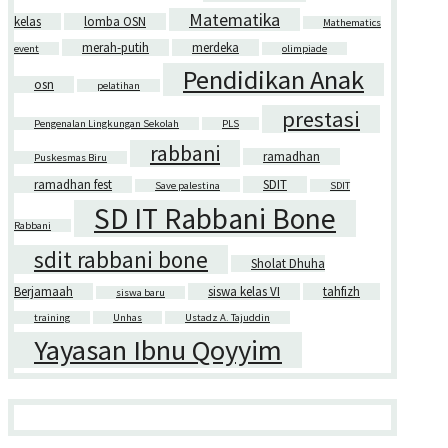
Matematika
kelas
lomba OSN
Mathematics
merah-putih
merdeka
event
olimpiade
Pendidikan Anak
osn
pelatihan
prestasi
Pengenalan Lingkungan Sekolah
PLS
rabbani
ramadhan
Puskesmas Biru
ramadhan fest
SDIT
Save palestina
SDIT
SD IT Rabbani Bone
Rabbani
sdit rabbani bone
Sholat Dhuha
Berjamaah
siswa kelas VI
tahfizh
siswa baru
training
Unhas
Ustadz A. Tajuddin
Yayasan Ibnu Qoyyim