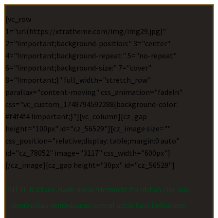
[vc_row
1="url(https://xtratheme.com/img/img29.jpg)"
2="!important;background-position:" 3="center"
4="!important;background-repeat:" 5="no-repeat"
6="!important;background-size:" 7="cover"
8="!important;}" full_width="stretch_row"
parallax="content-moving" css_animation="fadeIn"
css=".vc_custom_1748794592288{background-color:
#f4f4f4 !important;}"][vc_column][cz_gap
height="100px" id="cz_56529"][cz_image size=""
css_position="relative;display: table;margin:0 auto"
id="cz_78052" image="3117" css_width="600px"]
[/cz_image][cz_gap height="30px" id="cz_56529"]
SD IT Rabbani Hadir untuk Memandu Peradaban Qur’ani,
memberikan pembelajaran unggul untuk hasil berkualitas,