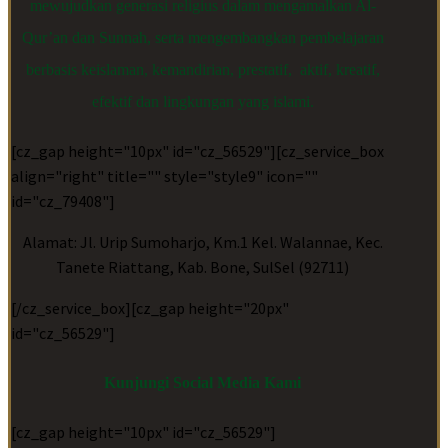
mewujudkan generasi religius dalam mengamalkan Al-
Qur’an dan Sunnah, serta mengembangkan pembelajaran
berbasis keislaman, kemandirian, prestatif, aktif, kreatif,
efektif dan lingkungan yang islami.
[cz_gap height="10px" id="cz_56529"][cz_service_box
align="right" title="" style="style9" icon=""
id="cz_79408"]
Alamat: Jl. Urip Sumoharjo, Km.1 Kel. Walannae, Kec.
Tanete Riattang, Kab. Bone, SulSel (92711)
[/cz_service_box][cz_gap height="20px"
id="cz_56529"]
Kunjungi Social Media Kami
[cz_gap height="10px" id="cz_56529"]