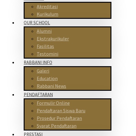
Akreditasi
Kurikulum
OUR SCHOOL
Alumni
Ekstrakurikuler
Fasilitas
Testomini
RABBANI INFO
Galeri
Education
Rabbani News
PENDAFTARAN
Formulir Online
Pendaftaran Siswa Baru
Prosedur Pendaftaran
Syarat Pendaftaran
PRESTASI