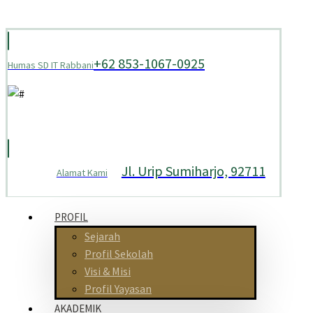
+62 853-1067-0925
Humas SD IT Rabbani
Jl. Urip Sumiharjo, 92711
Alamat Kami
PROFIL
Sejarah
Profil Sekolah
Visi & Misi
Profil Yayasan
AKADEMIK