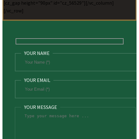
[cz_gap height="90px" id="cz_56529"][/vc_column]
[/vc_row]
YOUR NAME
YOUR EMAIL
YOUR MESSAGE