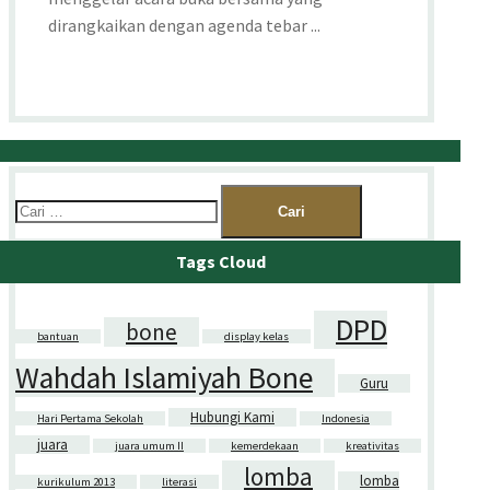
dirangkaikan dengan agenda tebar ...
Cari
untuk:
Tags Cloud
DPD
bone
bantuan
display kelas
Wahdah Islamiyah Bone
Guru
Hubungi Kami
Hari Pertama Sekolah
Indonesia
juara
juara umum II
kemerdekaan
kreativitas
lomba
lomba
kurikulum 2013
literasi