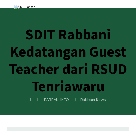
SDIT Rabbani
Kedatangan Guest
Teacher dari RSUD
Tenriawaru
RABBANI INFO
Rabbani News