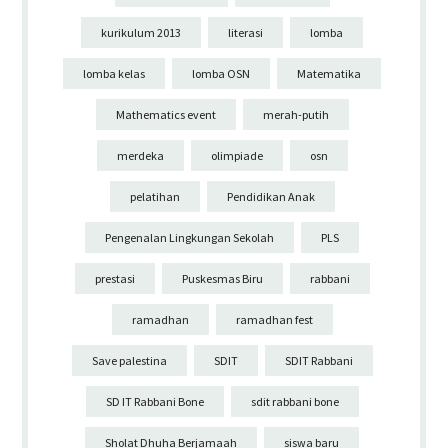
kurikulum 2013
literasi
lomba
lomba kelas
lomba OSN
Matematika
Mathematics event
merah-putih
merdeka
olimpiade
osn
pelatihan
Pendidikan Anak
Pengenalan Lingkungan Sekolah
PLS
prestasi
Puskesmas Biru
rabbani
ramadhan
ramadhan fest
Save palestina
SDIT
SDIT Rabbani
SD IT Rabbani Bone
sdit rabbani bone
Sholat Dhuha Berjamaah
siswa baru