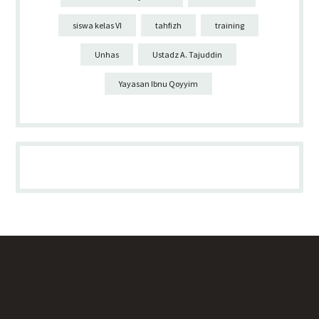
siswa kelas VI
tahfizh
training
Unhas
Ustadz A. Tajuddin
Yayasan Ibnu Qoyyim