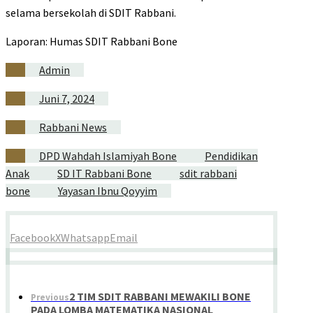
selama bersekolah di SDIT Rabbani.
Laporan: Humas SDIT Rabbani Bone
Admin
Juni 7, 2024
Rabbani News
DPD Wahdah Islamiyah Bone
Pendidikan
Anak
SD IT Rabbani Bone
sdit rabbani
bone
Yayasan Ibnu Qoyyim
Facebook
X
Whatsapp
Email
2 TIM SDIT RABBANI MEWAKILI BONE
Previous
PADA LOMBA MATEMATIKA NASIONAL