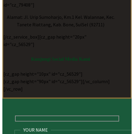
id="cz_79408"]
Alamat: Jl. Urip Sumoharjo, Km.1 Kel. Walannae, Kec.
Tanete Riattang, Kab. Bone, SulSel (92711)
[/cz_service_box][cz_gap height="20px"
id="cz_56529"]
Kunjungi Social Media Kami
[cz_gap height="10px" id="cz_56529"]
[cz_gap height="90px" id="cz_56529"][/vc_column]
[/vc_row]
YOUR NAME