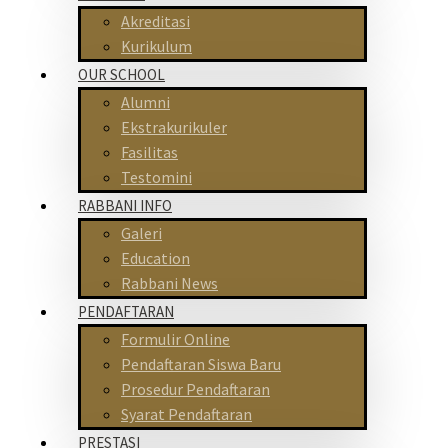
Akreditasi
Kurikulum
OUR SCHOOL
Alumni
Ekstrakurikuler
Fasilitas
Testomini
RABBANI INFO
Galeri
Education
Rabbani News
PENDAFTARAN
Formulir Online
Pendaftaran Siswa Baru
Prosedur Pendaftaran
Syarat Pendaftaran
PRESTASI