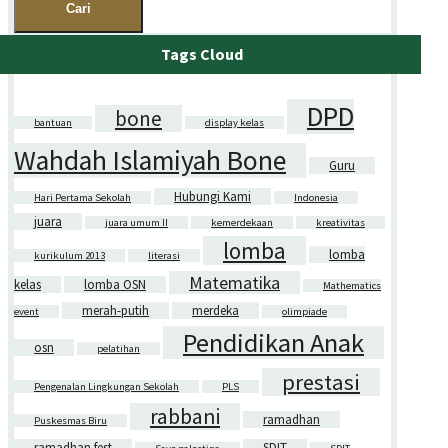
Tags Cloud
DPD
bone
bantuan
display kelas
Wahdah Islamiyah Bone
Guru
Hubungi Kami
Hari Pertama Sekolah
Indonesia
juara
juara umum II
kemerdekaan
kreativitas
lomba
lomba
kurikulum 2013
literasi
Matematika
kelas
lomba OSN
Mathematics
merah-putih
merdeka
event
olimpiade
Pendidikan Anak
osn
pelatihan
prestasi
Pengenalan Lingkungan Sekolah
PLS
rabbani
ramadhan
Puskesmas Biru
ramadhan fest
SDIT