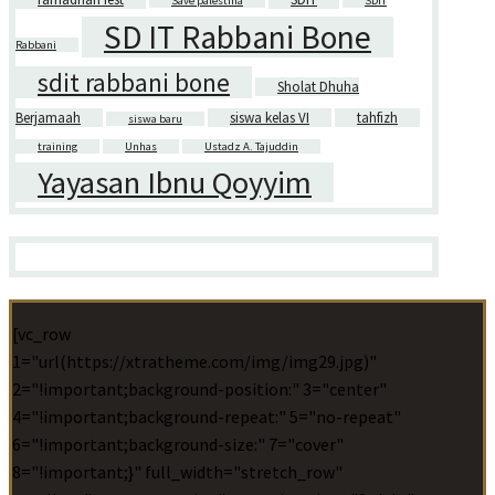
Save palestina
SDIT
SD IT Rabbani Bone
Rabbani
sdit rabbani bone
Sholat Dhuha
Berjamaah
siswa kelas VI
tahfizh
siswa baru
training
Unhas
Ustadz A. Tajuddin
Yayasan Ibnu Qoyyim
[vc_row
1="url(https://xtratheme.com/img/img29.jpg)"
2="!important;background-position:" 3="center"
4="!important;background-repeat:" 5="no-repeat"
6="!important;background-size:" 7="cover"
8="!important;}" full_width="stretch_row"