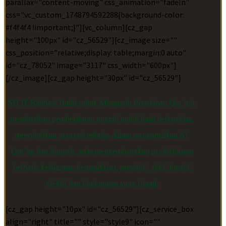
parallax="content-moving" css_animation="fadeIn"
css=".vc_custom_1748794592288{background-color:
#f4f4f4 !important;}"][vc_column][cz_gap
height="100px" id="cz_56529"][cz_image size=""
css_position="relative;display: table;margin:0 auto"
id="cz_78052" image="3117" css_width="600px"]
[/cz_image][cz_gap height="30px" id="cz_56529"]
SD IT Rabbani Hadir untuk Memandu Peradaban Qur’ani,
memberikan pembelajaran unggul untuk hasil berkualitas,
mewujudkan generasi religius dalam mengamalkan Al-
Qur’an dan Sunnah, serta mengembangkan pembelajaran
berbasis keislaman, kemandirian, prestatif, aktif, kreatif,
efektif dan lingkungan yang islami.
[cz_gap height="10px" id="cz_56529"][cz_service_box
align="right" title="" style="style9" icon=""