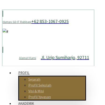
+62 853-1067-0925
Humas SD IT Rabbani
Jl. Urip Sumiharjo, 92711
Alamat Kami
PROFIL
Sejarah
Profil Sekolah
Visi & Misi
Profil Yayasan
AKADEMIK