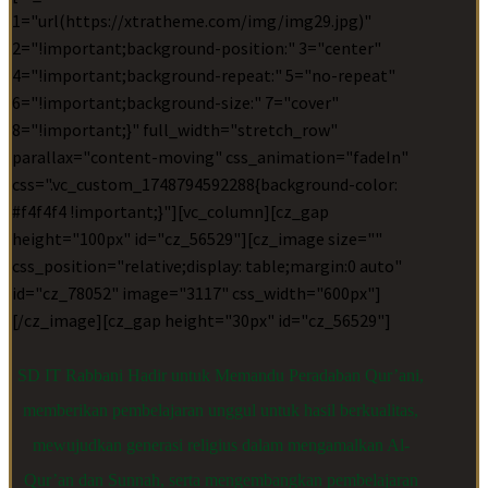
1="url(https://xtratheme.com/img/img29.jpg)"
2="!important;background-position:" 3="center"
4="!important;background-repeat:" 5="no-repeat"
6="!important;background-size:" 7="cover"
8="!important;}" full_width="stretch_row"
parallax="content-moving" css_animation="fadeIn"
css=".vc_custom_1748794592288{background-color:
#f4f4f4 !important;}"][vc_column][cz_gap
height="100px" id="cz_56529"][cz_image size=""
css_position="relative;display: table;margin:0 auto"
id="cz_78052" image="3117" css_width="600px"]
[/cz_image][cz_gap height="30px" id="cz_56529"]
SD IT Rabbani Hadir untuk Memandu Peradaban Qur’ani,
memberikan pembelajaran unggul untuk hasil berkualitas,
mewujudkan generasi religius dalam mengamalkan Al-
Qur’an dan Sunnah, serta mengembangkan pembelajaran