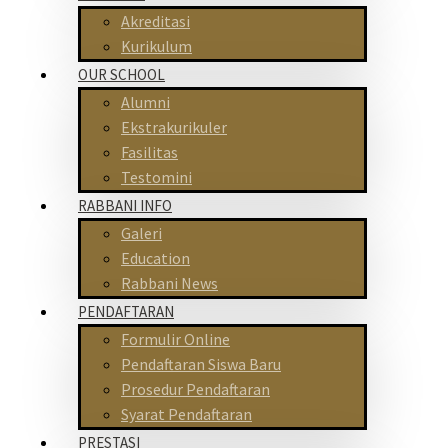
Akreditasi
Kurikulum
OUR SCHOOL
Alumni
Ekstrakurikuler
Fasilitas
Testomini
RABBANI INFO
Galeri
Education
Rabbani News
PENDAFTARAN
Formulir Online
Pendaftaran Siswa Baru
Prosedur Pendaftaran
Syarat Pendaftaran
PRESTASI