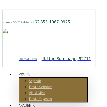
+62 853-1067-0925
Humas SD IT Rabbani
Jl. Urip Sumiharjo, 92711
Alamat Kami
PROFIL
Sejarah
Profil Sekolah
Visi & Misi
Profil Yayasan
AKADEMIK