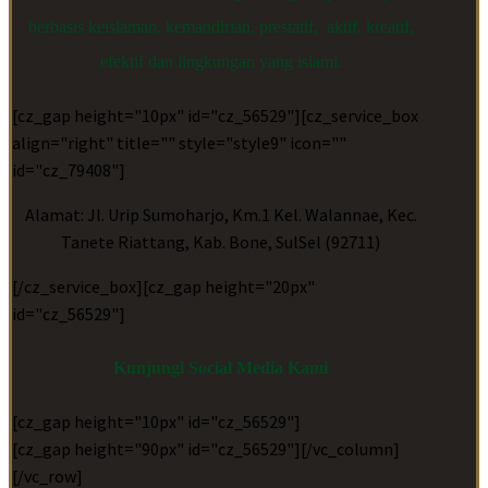
berbasis keislaman, kemandirian, prestatif, aktif, kreatif,
efektif dan lingkungan yang islami.
[cz_gap height="10px" id="cz_56529"][cz_service_box
align="right" title="" style="style9" icon=""
id="cz_79408"]
Alamat: Jl. Urip Sumoharjo, Km.1 Kel. Walannae, Kec.
Tanete Riattang, Kab. Bone, SulSel (92711)
[/cz_service_box][cz_gap height="20px"
id="cz_56529"]
Kunjungi Social Media Kami
[cz_gap height="10px" id="cz_56529"]
[cz_gap height="90px" id="cz_56529"][/vc_column]
[/vc_row]