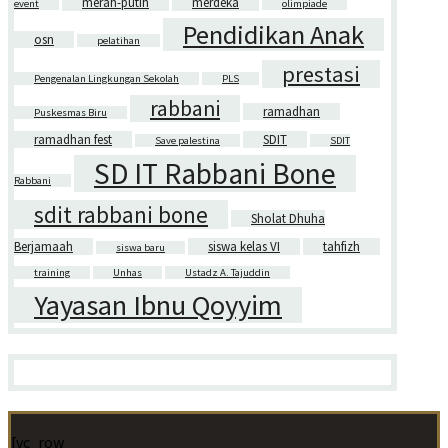
merah-putih
merdeka
event
olimpiade
Pendidikan Anak
osn
pelatihan
prestasi
Pengenalan Lingkungan Sekolah
PLS
rabbani
ramadhan
Puskesmas Biru
ramadhan fest
SDIT
Save palestina
SDIT
SD IT Rabbani Bone
Rabbani
sdit rabbani bone
Sholat Dhuha
Berjamaah
siswa kelas VI
tahfizh
siswa baru
training
Unhas
Ustadz A. Tajuddin
Yayasan Ibnu Qoyyim
[vc_row