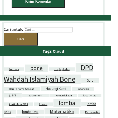
Cari untuk:
Tags Cloud
DPD
bone
bantuan
display kelas
Wahdah Islamiyah Bone
Guru
Hubungi Kami
Hari Pertama Sekolah
Indonesia
juara
juara umum II
kemerdekaan
kreativitas
lomba
lomba
kurikulum 2013
literasi
Matematika
kelas
lomba OSN
Mathematics