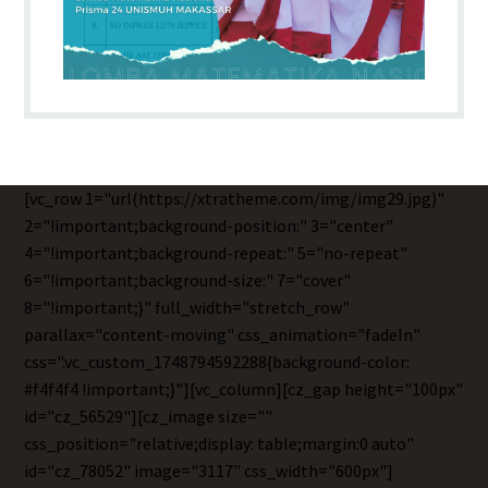
[vc_row 1="url(https://xtratheme.com/img/img29.jpg)"
2="!important;background-position:" 3="center"
4="!important;background-repeat:" 5="no-repeat"
6="!important;background-size:" 7="cover"
8="!important;}" full_width="stretch_row"
parallax="content-moving" css_animation="fadeIn"
css=".vc_custom_1748794592288{background-color:
#f4f4f4 !important;}"][vc_column][cz_gap height="100px"
id="cz_56529"][cz_image size=""
css_position="relative;display: table;margin:0 auto"
id="cz_78052" image="3117" css_width="600px"]