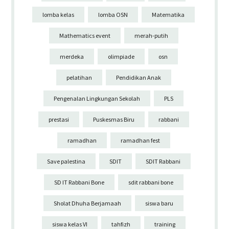
lomba kelas
lomba OSN
Matematika
Mathematics event
merah-putih
merdeka
olimpiade
osn
pelatihan
Pendidikan Anak
Pengenalan Lingkungan Sekolah
PLS
prestasi
Puskesmas Biru
rabbani
ramadhan
ramadhan fest
Save palestina
SDIT
SDIT Rabbani
SD IT Rabbani Bone
sdit rabbani bone
Sholat Dhuha Berjamaah
siswa baru
siswa kelas VI
tahfizh
training