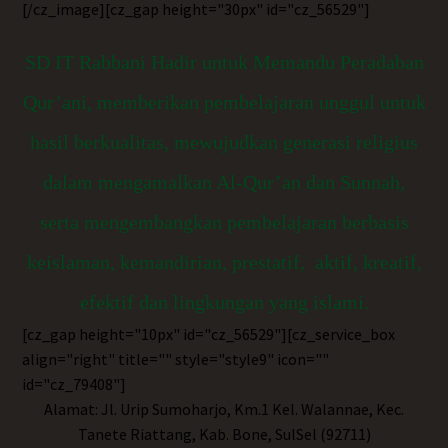
[/cz_image][cz_gap height="30px" id="cz_56529"]
SD IT Rabbani Hadir untuk Memandu Peradaban
Qur’ani, memberikan pembelajaran unggul untuk
hasil berkualitas, mewujudkan generasi religius
dalam mengamalkan Al-Qur’an dan Sunnah,
serta mengembangkan pembelajaran berbasis
keislaman, kemandirian, prestatif, aktif, kreatif,
efektif dan lingkungan yang islami.
[cz_gap height="10px" id="cz_56529"][cz_service_box
align="right" title="" style="style9" icon=""
id="cz_79408"]
Alamat: Jl. Urip Sumoharjo, Km.1 Kel. Walannae, Kec.
Tanete Riattang, Kab. Bone, SulSel (92711)