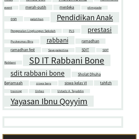
merah-putih
merdeka
event
olimpiade
Pendidikan Anak
osn
pelatihan
prestasi
Pengenalan Lingkungan Sekolah
PLS
rabbani
ramadhan
Puskesmas Biru
ramadhan fest
SDIT
Save palestina
SDIT
SD IT Rabbani Bone
Rabbani
sdit rabbani bone
Sholat Dhuha
Berjamaah
siswa kelas VI
tahfizh
siswa baru
training
Unhas
Ustadz A. Tajuddin
Yayasan Ibnu Qoyyim