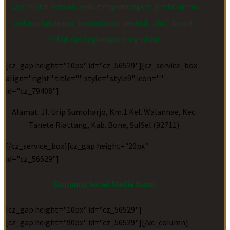
Qur’an dan Sunnah, serta mengembangkan pembelajaran
berbasis keislaman, kemandirian, prestatif, aktif, kreatif,
efektif dan lingkungan yang islami.
[cz_gap height="10px" id="cz_56529"][cz_service_box
align="right" title="" style="style9" icon=""
id="cz_79408"]
Alamat: Jl. Urip Sumoharjo, Km.1 Kel. Walannae, Kec.
Tanete Riattang, Kab. Bone, SulSel (92711)
[/cz_service_box][cz_gap height="20px"
id="cz_56529"]
Kunjungi Social Media Kami
[cz_gap height="10px" id="cz_56529"]
[cz_gap height="90px" id="cz_56529"][/vc_column]