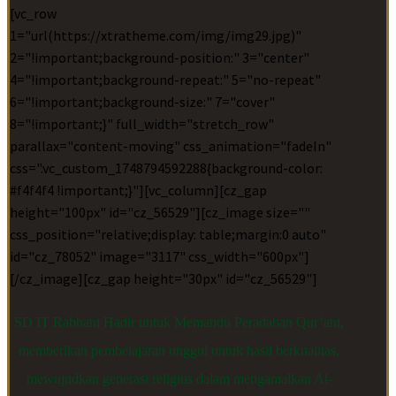
[vc_row
1="url(https://xtratheme.com/img/img29.jpg)"
2="!important;background-position:" 3="center"
4="!important;background-repeat:" 5="no-repeat"
6="!important;background-size:" 7="cover"
8="!important;}" full_width="stretch_row"
parallax="content-moving" css_animation="fadeIn"
css=".vc_custom_1748794592288{background-color:
#f4f4f4 !important;}"][vc_column][cz_gap
height="100px" id="cz_56529"][cz_image size=""
css_position="relative;display: table;margin:0 auto"
id="cz_78052" image="3117" css_width="600px"]
[/cz_image][cz_gap height="30px" id="cz_56529"]
SD IT Rabbani Hadir untuk Memandu Peradaban Qur’ani,
memberikan pembelajaran unggul untuk hasil berkualitas,
mewujudkan generasi religius dalam mengamalkan Al-