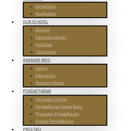
Akreditasi
Kurikulum
OUR SCHOOL
Alumni
Ekstrakurikuler
Fasilitas
Testomini
RABBANI INFO
Galeri
Education
Rabbani News
PENDAFTARAN
Formulir Online
Pendaftaran Siswa Baru
Prosedur Pendaftaran
Syarat Pendaftaran
PRESTASI