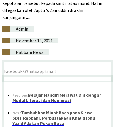
kepolisian tersebut kepada santri atau murid. Hal ini
ditegaskan oleh Aiptu A. Zainuddin di akhir
kunjungannya.
Admin
November 13, 2021
Rabbani News
Facebook
X
Whatsapp
Email
Belajar Mandiri Merawat Diri dengan
Previous
Modul Literasi dan Numerasi
Tumbuhkan Minat Baca pada Siswa
Next
SDIT Rabbani, Perpustakaan Khalid Ibnu
Yazid Adakan Pekan Baca