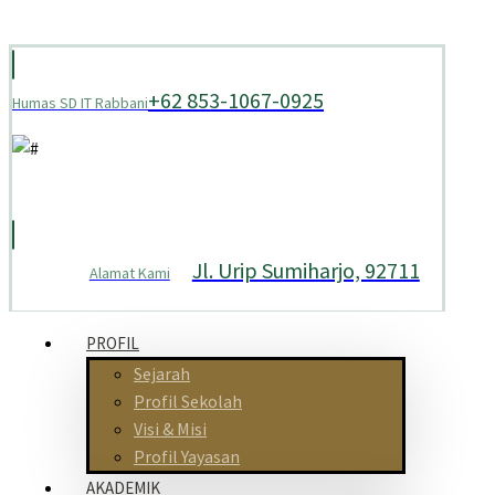
+62 853-1067-0925
Humas SD IT Rabbani
Jl. Urip Sumiharjo, 92711
Alamat Kami
PROFIL
Sejarah
Profil Sekolah
Visi & Misi
Profil Yayasan
AKADEMIK