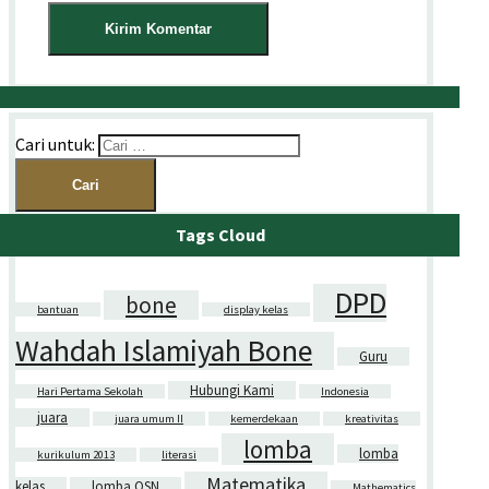
Cari untuk:
Tags Cloud
DPD
bone
bantuan
display kelas
Wahdah Islamiyah Bone
Guru
Hubungi Kami
Hari Pertama Sekolah
Indonesia
juara
juara umum II
kemerdekaan
kreativitas
lomba
lomba
kurikulum 2013
literasi
Matematika
kelas
lomba OSN
Mathematics