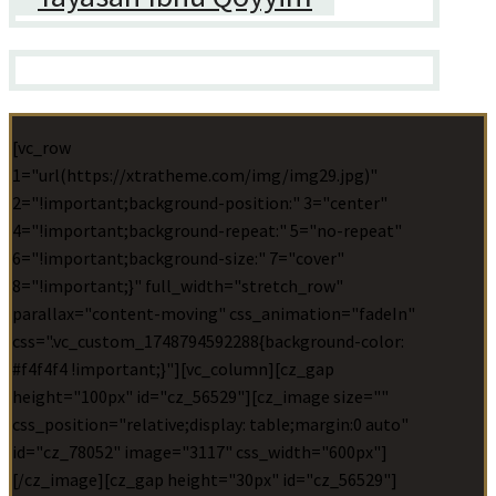
[vc_row
1="url(https://xtratheme.com/img/img29.jpg)"
2="!important;background-position:" 3="center"
4="!important;background-repeat:" 5="no-repeat"
6="!important;background-size:" 7="cover"
8="!important;}" full_width="stretch_row"
parallax="content-moving" css_animation="fadeIn"
css=".vc_custom_1748794592288{background-color:
#f4f4f4 !important;}"][vc_column][cz_gap
height="100px" id="cz_56529"][cz_image size=""
css_position="relative;display: table;margin:0 auto"
id="cz_78052" image="3117" css_width="600px"]
[/cz_image][cz_gap height="30px" id="cz_56529"]