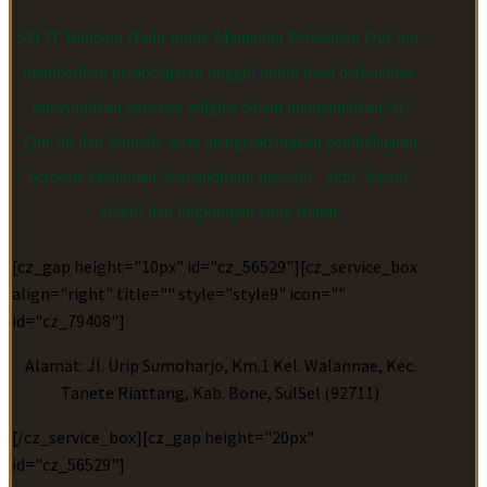
SD IT Rabbani Hadir untuk Memandu Peradaban Qur’ani,
memberikan pembelajaran unggul untuk hasil berkualitas,
mewujudkan generasi religius dalam mengamalkan Al-
Qur’an dan Sunnah, serta mengembangkan pembelajaran
berbasis keislaman, kemandirian, prestatif, aktif, kreatif,
efektif dan lingkungan yang islami.
[cz_gap height="10px" id="cz_56529"][cz_service_box
align="right" title="" style="style9" icon=""
id="cz_79408"]
Alamat: Jl. Urip Sumoharjo, Km.1 Kel. Walannae, Kec.
Tanete Riattang, Kab. Bone, SulSel (92711)
[/cz_service_box][cz_gap height="20px"
id="cz_56529"]