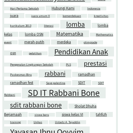
Hubungi Kami
Hari Pertama Sekolah
Indonesia
juara
juara umum II
kemerdekaan
kreativitas
lomba
lomba
kurikulum 2013
literasi
Matematika
kelas
lomba OSN
Mathematics
merah-putih
merdeka
event
olimpiade
Pendidikan Anak
osn
pelatihan
prestasi
Pengenalan Lingkungan Sekolah
PLS
rabbani
ramadhan
Puskesmas Biru
ramadhan fest
SDIT
Save palestina
SDIT
SD IT Rabbani Bone
Rabbani
sdit rabbani bone
Sholat Dhuha
Berjamaah
siswa kelas VI
tahfizh
siswa baru
training
Unhas
Ustadz A. Tajuddin
Yayasan Ibnu Qoyyim