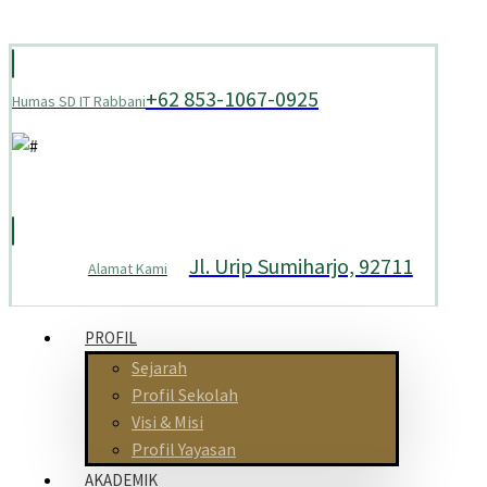
+62 853-1067-0925
Humas SD IT Rabbani
Jl. Urip Sumiharjo, 92711
Alamat Kami
PROFIL
Sejarah
Profil Sekolah
Visi & Misi
Profil Yayasan
AKADEMIK