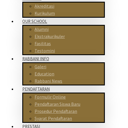
Akreditasi
Kurikulum
OUR SCHOOL
Alumni
Ekstrakurikuler
Fasilitas
Testomini
RABBANI INFO
Galeri
Education
Rabbani News
PENDAFTARAN
Formulir Online
Pendaftaran Siswa Baru
Prosedur Pendaftaran
Syarat Pendaftaran
PRESTASI