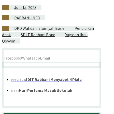
Juni 15, 2023
RABBANI INFO
DPD Wahdah Islamiyah Bone
Pendidikan
Anak
SD IT Rabbani Bone
Yayasan Ibnu
Qoyyim
Facebook
X
Whatsapp
Email
SDIT Rabbani Menyabet 4 Piala
Previous
Hari Pertama Masuk Sekolah
Next