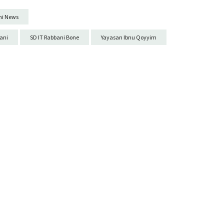
ni News
ani
SD IT Rabbani Bone
Yayasan Ibnu Qoyyim
Next
SDIT Rabbani sukses adakan UAS