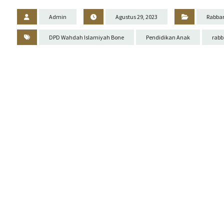
Admin
Agustus 29, 2023
Rabba
DPD Wahdah Islamiyah Bone
Pendidikan Anak
rabb
Previous
SIAPKAN DIRI MENJEMPUT RAMADHAN
SISWI SDIT RABBANI IKUT KAFILAH