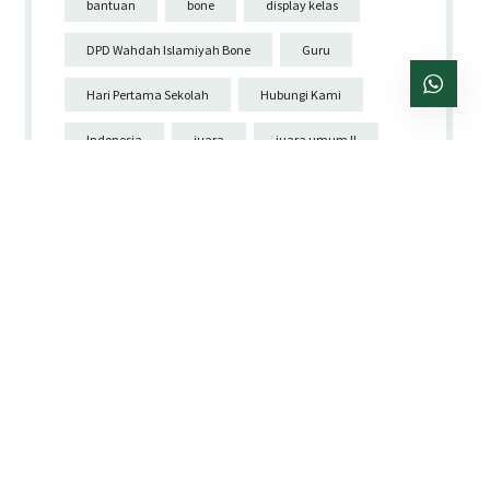
bantuan
bone
display kelas
DPD Wahdah Islamiyah Bone
Guru
Hari Pertama Sekolah
Hubungi Kami
Indonesia
juara
juara umum II
kemerdekaan
kreativitas
kurikulum 2013
literasi
lomba
lomba kelas
lomba OSN
Matematika
Mathematics event
merah-putih
merdeka
olimpiade
osn
pelatihan
Pendidikan Anak
Pengenalan Lingkungan Sekolah
PLS