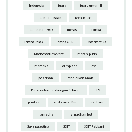
Indonesia
juara
juara umum II
kemerdekaan
kreativitas
kurikulum 2013
literasi
lomba
lomba kelas
lomba OSN
Matematika
Mathematics event
merah-putih
merdeka
olimpiade
osn
pelatihan
Pendidikan Anak
Pengenalan Lingkungan Sekolah
PLS
prestasi
Puskesmas Biru
rabbani
ramadhan
ramadhan fest
Save palestina
SDIT
SDIT Rabbani