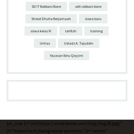
SD IT Rabbani Bone
sdit rabbani bone
Sholat Dhuha Berjamaah
siswa baru
siswa kelas VI
tahfizh
training
Unhas
Ustadz A. Tajuddin
Yayasan Ibnu Qoyyim
[vc_row 1="url(https://xtratheme.com/img/img29.jpg)"
2="!important;background-position:" 3="center"