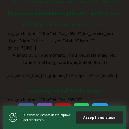
serta mengembangkan pembelajaran berbasis
keislaman, kemandirian, prestatif, aktif, kreatif,
efektif dan lingkungan yang islami.
[cz_gap height="10px" id="cz_56529"][cz_service_box
align="right" title="" style="style9" icon=""
id="cz_79408"]
Alamat: Jl. Urip Sumoharjo, Km.1 Kel. Walannae, Kec.
Tanete Riattang, Kab. Bone, SulSel (92711)
[/cz_service_box][cz_gap height="20px" id="cz_56529"]
Kunjungi Social Media Kami
[cz_gap height="10px" id="cz_56529"]
This website uses cookies to improve
Accept and close
user experience.
[cz_gap height="90px" id="cz_56529"][/vc_column]