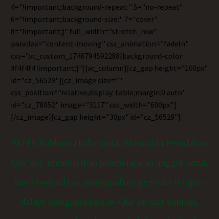
4="!important;background-repeat:" 5="no-repeat"
6="!important;background-size:" 7="cover"
8="!important;}" full_width="stretch_row"
parallax="content-moving" css_animation="fadeIn"
css=".vc_custom_1748794592288{background-color:
#f4f4f4 !important;}"][vc_column][cz_gap height="100px"
id="cz_56529"][cz_image size=""
css_position="relative;display: table;margin:0 auto"
id="cz_78052" image="3117" css_width="600px"]
[/cz_image][cz_gap height="30px" id="cz_56529"]
SD IT Rabbani Hadir untuk Memandu Peradaban
Qur’ani, memberikan pembelajaran unggul untuk
hasil berkualitas, mewujudkan generasi religius
dalam mengamalkan Al-Qur’an dan Sunnah,