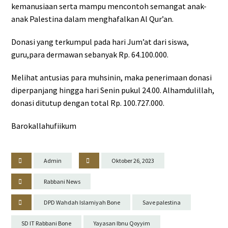
kemanusiaan serta mampu mencontoh semangat anak-
anak Palestina dalam menghafalkan Al Qur’an.
Donasi yang terkumpul pada hari Jum’at dari siswa,
guru,para dermawan sebanyak Rp. 64.100.000.
Melihat antusias para muhsinin, maka penerimaan donasi
diperpanjang hingga hari Senin pukul 24.00. Alhamdulillah,
donasi ditutup dengan total Rp. 100.727.000.
Barokallahufiikum
Admin
Oktober 26, 2023
Rabbani News
DPD Wahdah Islamiyah Bone
Save palestina
SD IT Rabbani Bone
Yayasan Ibnu Qoyyim