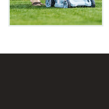
SD IT Rabbani Hadir untuk Memandu Peradaban Q
mengamalkan Al-Qur’an dan Sunnah, serta mengemba