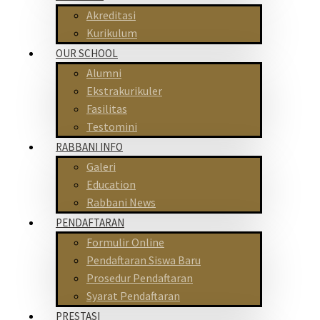
Akreditasi
Kurikulum
OUR SCHOOL
Alumni
Ekstrakurikuler
Fasilitas
Testomini
RABBANI INFO
Galeri
Education
Rabbani News
PENDAFTARAN
Formulir Online
Pendaftaran Siswa Baru
Prosedur Pendaftaran
Syarat Pendaftaran
PRESTASI