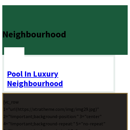
Neighbourhood
Pool In Luxury
Neighbourhood
[vc_row
1="url(https://xtratheme.com/img/img29.jpg)"
2="!important;background-position:" 3="center"
4="!important;background-repeat:" 5="no-repeat"