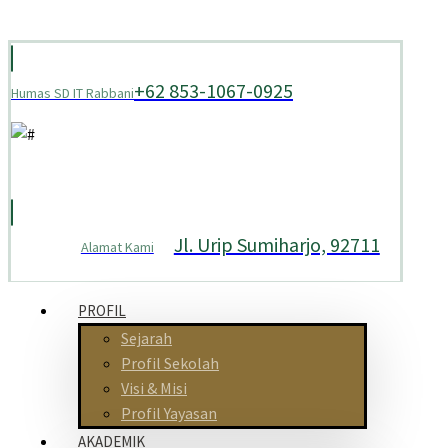
+62 853-1067-0925
Humas SD IT Rabbani
Jl. Urip Sumiharjo, 92711
Alamat Kami
PROFIL
Sejarah
Profil Sekolah
Visi & Misi
Profil Yayasan
AKADEMIK