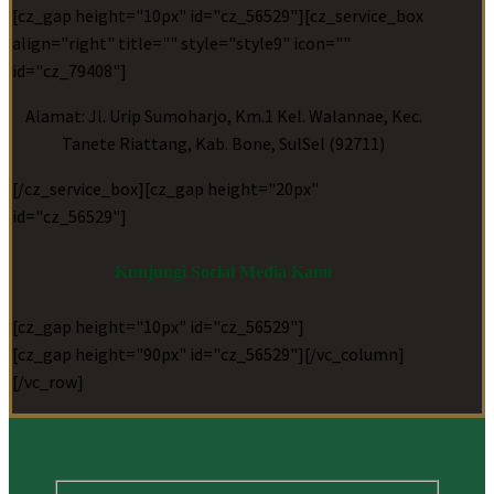
[cz_gap height="10px" id="cz_56529"][cz_service_box
align="right" title="" style="style9" icon=""
id="cz_79408"]
Alamat: Jl. Urip Sumoharjo, Km.1 Kel. Walannae, Kec.
Tanete Riattang, Kab. Bone, SulSel (92711)
[/cz_service_box][cz_gap height="20px"
id="cz_56529"]
Kunjungi Social Media Kami
[cz_gap height="10px" id="cz_56529"]
[cz_gap height="90px" id="cz_56529"][/vc_column]
[/vc_row]