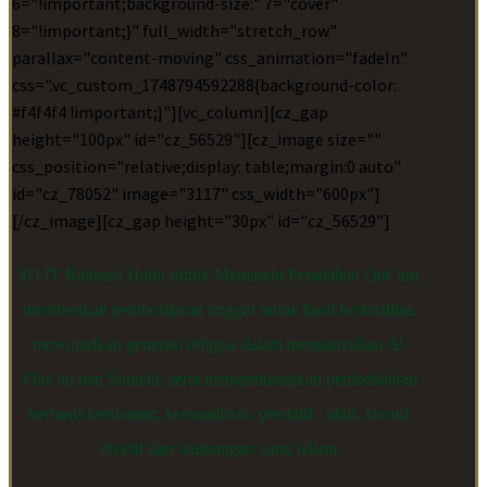
6="!important;background-size:" 7="cover"
8="!important;}" full_width="stretch_row"
parallax="content-moving" css_animation="fadeIn"
css=".vc_custom_1748794592288{background-color:
#f4f4f4 !important;}"][vc_column][cz_gap
height="100px" id="cz_56529"][cz_image size=""
css_position="relative;display: table;margin:0 auto"
id="cz_78052" image="3117" css_width="600px"]
[/cz_image][cz_gap height="30px" id="cz_56529"]
SD IT Rabbani Hadir untuk Memandu Peradaban Qur’ani,
memberikan pembelajaran unggul untuk hasil berkualitas,
mewujudkan generasi religius dalam mengamalkan Al-
Qur’an dan Sunnah, serta mengembangkan pembelajaran
berbasis keislaman, kemandirian, prestatif, aktif, kreatif,
efektif dan lingkungan yang islami.