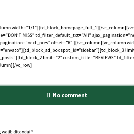
column width=”1/1″][td_block_homepage_full_1][/vc_column][/vc
e=”DON’T MISS” td_filter_default_txt=”All” ajax_pagination=”ne
x_pagination=”next_prev” offset=”6″ ][/vc_column][vc_column wi
envato”][td_block_ad_box spot_id=”sidebar”][td_block_3 limit
posts”][td_block_2 limit=”2″ custom_title=”REVIEWS” td_filter
olumn][/vc_row]
No comment
 wajib ditandai
*