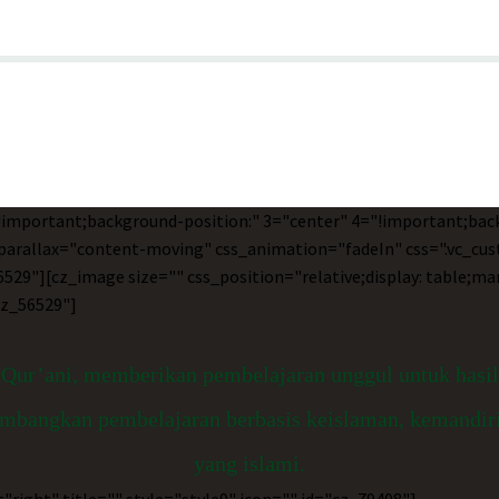
!important;background-position:" 3="center" 4="!important;ba
" parallax="content-moving" css_animation="fadeIn" css=".vc_c
529"][cz_image size="" css_position="relative;display: table;ma
cz_56529"]
ur’ani, memberikan pembelajaran unggul untuk hasil b
ngkan pembelajaran berbasis keislaman, kemandirian, 
yang islami.