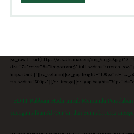
[vc_row 1="url(https://xtratheme.com/img/img29.jpg)" 2="
size:" 7="cover" 8="!important;}" full_width="stretch_row
!important;}"][vc_column][cz_gap height="100px" id="cz_56
css_width="600px"][/cz_image][cz_gap height="30px" id="
SD IT Rabbani Hadir untuk Memandu Peradaban Q
mengamalkan Al-Qur’an dan Sunnah, serta mengemba