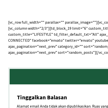
[vc_row full_width=”” parallax=”” parallax_image=””][vc_
[vc_column width=”2/3″][td_block_19 limit=”6″ custom_titl
custom_title=”LIFESTYLE” td_filter_default_txt=”All” aja
CONNECTED” facebook=”envato” twitter=”envato” youtube=”
ajax_pagination=”next_prev” category_id=”” sort=”random_
ajax_pagination=”next_prev” sort=”random_posts”][/vc_c
Tinggalkan Balasan
Alamat email Anda tidak akan dipublikasikan.
Ruas yang