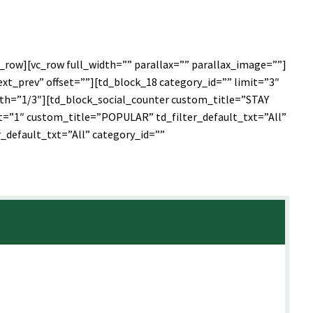
_row][vc_row full_width=”” parallax=”” parallax_image=””]
xt_prev” offset=””][td_block_18 category_id=”” limit=”3″
dth=”1/3″][td_block_social_counter custom_title=”STAY
=”1″ custom_title=”POPULAR” td_filter_default_txt=”All”
_default_txt=”All” category_id=””