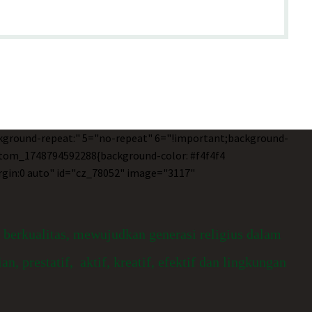
ckground-repeat:" 5="no-repeat" 6="!important;background-
ustom_1748794592288{background-color: #f4f4f4
rgin:0 auto" id="cz_78052" image="3117"
erkualitas, mewujudkan generasi religius dalam
prestatif, aktif, kreatif, efektif dan lingkungan